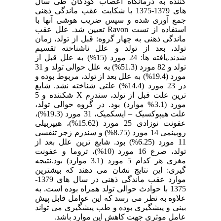
کننده به درمانگاه اعصاب کودکان طی سال
های 1379-1375 با شکایت عقب ماندگی ذهنی
جمع آوری شده و سپس ضریب هوشی آنها با
استفاده از تست Ravon تعیین شد. علل عقب
ماندگی ذهنی به چهار گروه: قبل از تولد، زمان
تولد، بعد از تولد و علل ناشناخته تقسیم
شدند.یافته ها: 24 مورد (15%) به علل قبل از
تولد و 82 مورد (51.3%) به علل حوالی تولد و 31
مورد (19.4%) به علل بعد از تولد، مربوط بوده و
در 23 مورد (14.4%) علتی شناخته نشد. شایع
ترین علت قبل از تولد، سندرم X شکننده و 5
مورد (3.1% موارد) بود. در گروه حوالی تولد،
علت هیپوکسیک – ایسکمیک، 31 مورد (19.3%)،
عفونت نوزادی 25 مورد (15.62%)، هیپربیلی
روبینمی 14 مورد (8.75%) و سندرم زجر تنفسی
11 مورد (6.25%) بود. شایع ترین علل بعد از
تولد، صرع 16 مورد (10%)، تروما و عفونت
مغزی هر کدام 5 مورد (3.1 موارد) بود.نتیجه
گیری: این نتایج نشان می دهند که بیشترین
موارد عقب ماندگی ذهنی در سال های 1379-
1375 با حوادث حوالی تولد همراه بوده است. به
علاوه به نظر می رسد که این عوامل قابل پیش
بینی و پیشگیری بوده و طب پیشگیری می تواند
عامل موثری جهت کاهش این موارد باشد.