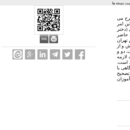
ت نسخه ها
رح می
ین امر
 (دختر
ه حاضر
نطقه آموزش و پرورش تهران
 و از
در هریک از پایه های یک، دو و
اعات لازمه
ی است.
هی با
تصحیح
آموزان