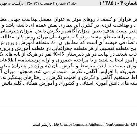
|
جلد ۲۴ شماره ۴ صفحات ۳۵۷-۳۵۰
برگشت به فهرس
لاش فراوان و کشف داروهای موثر به عنوان معضل بهداشت جهانی مط
 و بهداشت فردی در کنترل این بیماری نقش عمده ای داشته باشد و ا
پذیر نیست.هدف: تعیین میزان آگاهی و نگرش دانش آموزان دبیرستانی
نه و پسرانه مناطق بیست و دو گانه شهرستان تهران روش کار: مطالع
یک مطالعه مقطعی – توصیفی می باشد. روش نمونه گیری به صورت تصادفی خوشه ای است که مطابق آن، 22 م
ج منطقه تقسیم، از هر منطقه جغرافیایی دو منطقه آموزش و پرورش
هر کدام از این مناطق، دو دبیرستان پسرانه و دو دبیرستان دخترانه انتخاب شدند. در نهایت در هر دبیرستان 45-40 نفر 
ت تصادفی ساده انتخاب گردیدند؛ تا در مجموع 5000 دانش آموز انتخاب شدند و با مراجعه حضوری و اراِیه پرسشنامه، اطل
موزان نسبت به ایدز، متوسط و نگرش آنان (به ویژه در پسران) منف
طوریکه با افزایش آگاهی، نگرش مثبت تر می شد. همچنین میزان آگا
باط مستقیم آگاهی و نگرش و اهمیت نگرش در رفتارهای پیشگیرانه، 
کمیته های دانش آموزی استانی و کشوری و آموزش همگانی کلیه دانش 
Creative Commons Attribution-NonCommercial 4.0 In
قابل بازنشر است.