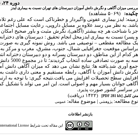
دوره ۲۴، شماره ۴ - ( ۱۳۸۵ )
بررسی میزان آگاهی و نگرش دانش آموزان دبیرستان های تهران نسبت به بیماری ایدز
چکیده:
(۵۰۶۹ مشاهده)
زمینه: ایدز بیماری عفونی واگیردار و خطرناکی است که علی رغم ت
باشد. به نظر می رسد علاوه بر مسایل دارویی، رعایت مسایل اجتماعی
جز با شناخت هر چه بیشتر (آگاهی)، نگرش مثبت و باور صحیح امکان 
و پسر) نسبت به بیماری ایدزمحل انجام تحقیق : دبیرستان های دخترا
براساس موقعیت جغرافیایی شمال، جنوب، مشرق، مغرب و مرکز به پن
سه به صور
جمع آوری شد.یافته ها: نتایج نشان می دهد که میزان آگاهی دانش آ
نگرش دانش آموزان با آگاهی، رابطه مستقیم و معنی داری داشت به 
افزایش سطح تحصیلات افزایش می یافت.نتیجه گیری: با توجه به ارت
آگاهی جوانان بسیار مهم و اصولی است. این امر می تواند با تشکیل 
در سراسر کشور صورت پذیرد.
(۱۴۲۲ دریافت)
متن کامل
[PDF 281 kb]
نوع مطالعه:
| موضوع مقاله:
پژوهشي
عمومى
بازنشر اطلاعات
این مقاله تحت شرایط
ternational License