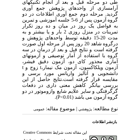
طی دو مرحله قبل و بعد از انجام تکنیکهای
آرامسازی از واحدهای پژوهش جمع آوری
گردید. مرحله دوم جمع آوری اطلاعات در دو
گروه آزمون پس از 6-5 جلسه آموزشی و تمرین
به فواصل یک روز در میان و ده روز تکرار
تمرینات در منزل روزی 2 بار و یا بیشتر و به
مدت 20-15 دقیقه توسط واحدهای پژوهش و
درگروه شاهد 20 روز پس از مرحله اول صورت
گرفته است و نتایج قبل و بعد از درمان در سه
گروه با استفاده از آمار توصیفی و آزمونهای
آماری مجذور کای دو، آزمون دقیق فیشر،
آزمون ویلکاکسون، آزمون مک نیمار،t زوج و t
دانشجویی و آنالیز واریانس مورد برسی و
مقایسه قرار گرفته است.نتایج حاصل از این
بررسی بیانگر کاهش معنی داری در دفعات
گرگرفتگی و سایر علایم شایع وازوموتور در دو
گروه آزمون می باشد (P<0.01).
نوع مطالعه:
| موضوع مقاله:
پژوهشي
عمومى
بازنشر اطلاعات
این مقاله تحت شرایط
Creative Commons