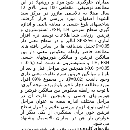
بیماران جلوگیری شود.مواد و روشها: در این
مطالعه توصیفی- مقطعی 100 پسر بالای 12
سال مبتلا به تالاسمی ماژور در مرکز سید
الشهدا اصفهان مورد بررسی قرار گرفتند.
شاخصهای بلوغ جنسی با معاینه بالینی و اندازه
گیری سطح سرمی FSH, LH، تستوسترون و
فریتین ارزیابی شد.اطلاعات توسط نرم افزار
آماری SPSS/win آنالیز و در سطح معنی دار
P<0.05 تحلیل شد.یافته ها: بر اساس یافته های
مطالعه حاضر رابطه معکوس معنی دار بین
میانگین فریتین و میانگین هورمونهای جنسی
LH, FSH و تستوسترون به دست آمد (r=-0.5,
-0.6, p<0.05) همچنین بین مراحل قبل و بعد از
بلوغ و میانگین فریتین سرم تفاوت معنی داری
وجود داشت (P=0.02). در مجموع %69 افراد
مورد مطالعه دچار تاخیر بلوغ بودند.نتیجه گیری:
با توجه به رابطه معکوس بین میانگین فریتین و
هورمونهای جنسی و همچنین تفاوت آن در
مراحل مختلف اندازه بیضه به عنوان مراحل
ابتدایی بلوغ، لزوم بررسی علایم و کنترل سطح
فریتین خون برای پیشگیری از یکی دیگر از
عوارض بار آهن در بیماران تالاسمیک پیشنهاد
می شود.
واژه‌های کلیدی:
،
،
تالاسمی ماژور
تاخیر بلوغ
هورمون های