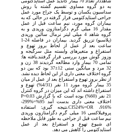
شاهددار تعداد 70 بیمار کاندید عمل استاپدکتومی
به دو گروه مساوی تقسیم گشته با روش
سداسیون یکسان و توسط یک جراح مورد عمل
جراحی استاپدکتومی قرار گرفته در حالی که به
بیماران گروه مورد، نیم ساعت قبل از عمل
مقدار 16 میلی گرم دگزامتازون وریدی و به
گروه شاهد 4 میلی لیتر نرمال سالین وریدی
(پلاسبو) تزریق گردید. بیماران در فاصله 24-1
ساعت بعد از عمل از لحاظ بروز تهوع و
استفراغ و متغیرهای وابسته مثل سرگیجه و
وزوز گوش مورد بررسی قرار گرفتند.یافته ها:
تمامی 70 بیمار وارد مطالعه گردیدند 38 زن و
32 مرد و میانگین سنی 12±37 بود که بین دو
گروه اختلاف معنی داری از این لحاظ دیده نشد.
از نظر بروز تهوع و استفراغ بعد از عمل از میان
35 بیمار گروه مورد 11 نفر (4/31%) تهوع و
استفراغ داشته اند که این میزان در گروه کنترل
21 نفر (60%) بوده است که با گزارش P=0.03
اختلاف معنی داری بدست آمد 95%=%299-
%916، CI524%=OR.نتیجه گیری: استفاده
پروفیلاکسی 16 میلی گرم دگزامتازون وریدی
نیم ساعت قبل از جراحی به طور قابل ملاحظه
ای شیوع تهوع و استفراغ بعد از عمل
استاپدکتومی را کاهش می دهد.