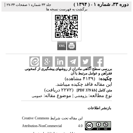
دوره ۳۳، شماره ۱ - ( ۱۳۹۴ )
|
جلد ۳۳ شماره ۱ صفحات ۳۴-۲۷
برگشت به فهرست نسخه ها
بررسی سطح آگاهی مادران از روشهای پیشگیری از کمخونی
فقرآهن و عوامل مرتبط با آن
چکیده:
(۴۱۳۹ مشاهده)
این مقاله فاقد چکیده می​باشد.
(۲۲۷۲ دریافت)
متن کامل
[PDF 379 kb]
نوع مطالعه:
| موضوع مقاله:
پژوهشي
عمومى
بازنشر اطلاعات
این مقاله تحت شرایط
Creative Commons
Attribution-NonCommercial 4.0