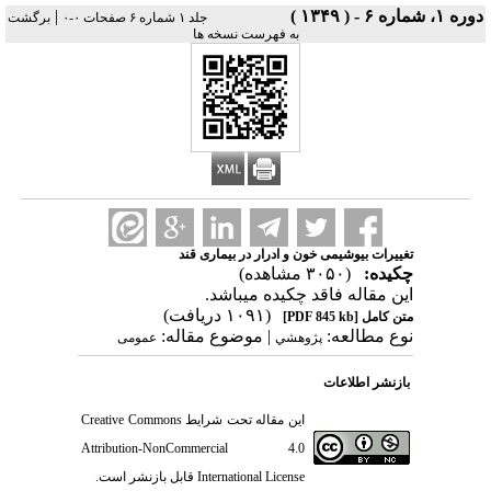
دوره ۱، شماره ۶ - ( ۱۳۴۹ )
|
جلد ۱ شماره ۶ صفحات ۰-۰
برگشت
به فهرست نسخه ها
تغییرات بیوشیمی خون و ادرار در بیماری قند
چکیده:
(۳۰۵۰ مشاهده)
این مقاله فاقد چکیده می​باشد.
(۱۰۹۱ دریافت)
متن کامل
[PDF 845 kb]
نوع مطالعه:
| موضوع مقاله:
پژوهشي
عمومى
بازنشر اطلاعات
این مقاله تحت شرایط
Creative Commons
Attribution-NonCommercial 4.0
International License
قابل بازنشر است.