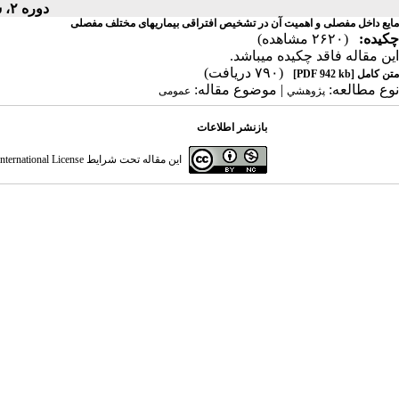
دوره ۲، شماره ۶ - ( ۱۳۵۱ )
مایع داخل مفصلی و اهمیت آن در تشخیص افتراقی بیماریهای مختلف مفصلی
چکیده:
(۲۶۲۰ مشاهده)
این مقاله فاقد چکیده می​باشد.
(۷۹۰ دریافت)
متن کامل
[PDF 942 kb]
نوع مطالعه:
| موضوع مقاله:
پژوهشي
عمومى
بازنشر اطلاعات
این مقاله تحت شرایط
ternational License