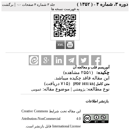
دوره ۳، شماره ۴ - ( ۱۳۵۲ )
|
جلد ۳ شماره ۴ صفحات ۰-۰
برگشت
به فهرست نسخه ها
آنوریسم قلب و معالجه آن
چکیده:
(۲۵۵۱ مشاهده)
این مقاله فاقد چکیده می​باشد.
(۷۱۵ دریافت)
متن کامل
[PDF 1031 kb]
نوع مطالعه:
| موضوع مقاله:
پژوهشي
عمومى
بازنشر اطلاعات
این مقاله تحت شرایط
Creative Commons
Attribution-NonCommercial 4.0
International License
قابل بازنشر است.