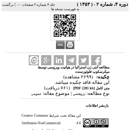
دوره ۴، شماره ۲ - ( ۱۳۵۳ )
|
جلد ۴ شماره ۲ صفحات ۰-۰
برگشت
به فهرست نسخه ها
مطالعه آنتی ژن استرالیا در هپاتیت ویروسی توسط
میکرسکوپ فلوئورسنت
چکیده:
(۲۶۹۹ مشاهده)
این مقاله فاقد چکیده می​باشد.
(۷۶۱ دریافت)
متن کامل
[PDF 2281 kb]
نوع مطالعه:
| موضوع مقاله:
پژوهشي
عمومى
بازنشر اطلاعات
این مقاله تحت شرایط
Creative Commons
Attribution-NonCommercial 4.0