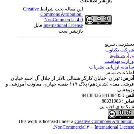
بازنشر اطلاعات
این مقاله تحت شرایط
Creative
Commons Attribution-
NonCommercial 4.0
International License
قابل
بازنشر است.
ترسی سریع
کت یکتاوب
ارت علوم
ارت بهداشت
مانه ارزیابی نشریات
لاعات تماس
رس:
تهران- خیابان کارگر شمالی بالاتر از جلال آل احمد خیابان
فرشی مقدم (شانزدهم) پلاک ۱۱۹ طبقه چهارم، معاونت آموزشی و
وهشی
فن :
84138435-84138436
ابر :
88331083
که‌های اجتمایی
This work is licensed under a
Creative Commons Attributio
.
NonCommercial ۴,۰ International Licen