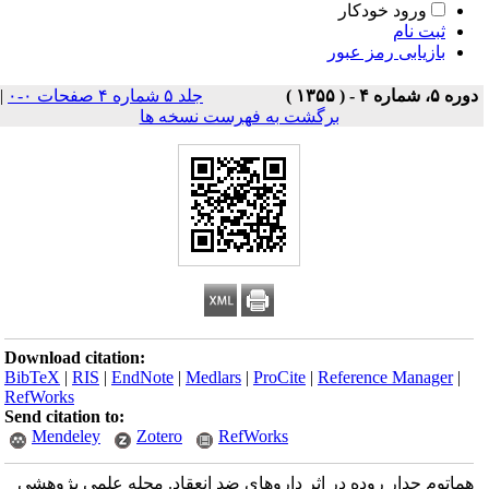
ورود خودکار
ثبت نام
بازیابی رمز عبور
دوره ۵، شماره ۴ - ( ۱۳۵۵ )
جلد ۵ شماره ۴ صفحات ۰-۰
|
برگشت به فهرست نسخه ها
Download citation:
BibTeX
|
RIS
|
EndNote
|
Medlars
|
ProCite
|
Reference Manager
|
RefWorks
Send citation to:
Mendeley
Zotero
RefWorks
هماتوم جدار روده در اثر داروهای ضد انعقاد. مجله علمی پژوهشی