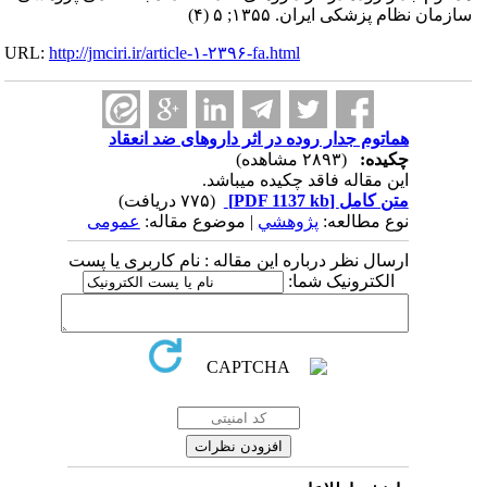
سازمان نظام پزشکی ایران. ۱۳۵۵; ۵ (۴)
URL:
http://jmciri.ir/article-۱-۲۳۹۶-fa.html
هماتوم جدار روده در اثر داروهای ضد انعقاد
چکیده:
(۲۸۹۳ مشاهده)
این مقاله فاقد چکیده می​باشد.
متن کامل
[PDF 1137 kb]
(۷۷۵ دریافت)
نوع مطالعه:
پژوهشي
| موضوع مقاله:
عمومى
ارسال نظر درباره این مقاله : نام کاربری یا پست
الکترونیک شما: