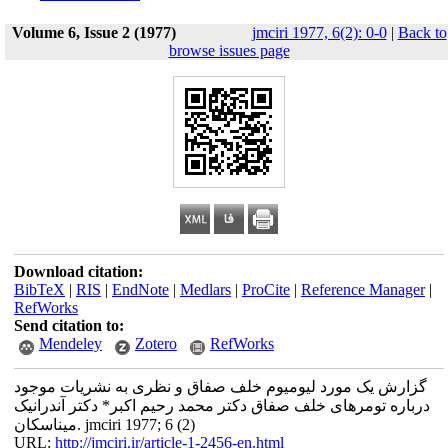
Volume 6, Issue 2 (1977)
jmciri 1977, 6(2): 0-0
|
Back to
browse issues page
Download citation:
BibTeX
|
RIS
|
EndNote
|
Medlars
|
ProCite
|
Reference Manager
|
RefWorks
Send citation to:
Mendeley
Zotero
RefWorks
گزارش یک مورد لیومیوم خلف صفاق و نظری به نشریات موجود
درباره تومرهای خلف صفاق دکتر محمد رحیم اکبر* دکتر آندرانیک
میناسکان. jmciri 1977; 6 (2)
URL:
http://jmciri.ir/article-1-2456-en.html