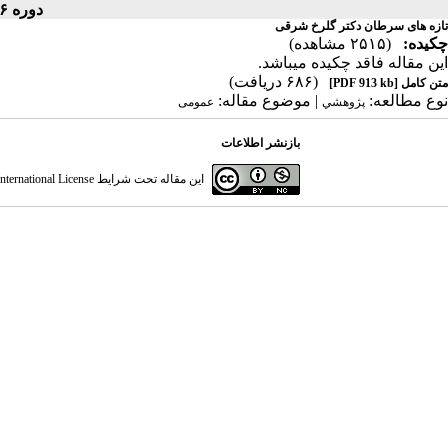
دوره ۶، شماره ۲ - ( ۱۳۵۶ )
تازه های سرطان دکتر گلرخ شرقی
چکیده:
(۲۵۱۵ مشاهده)
این مقاله فاقد چکیده می​باشد.
(۶۸۶ دریافت)
متن کامل
[PDF 913 kb]
نوع مطالعه:
| موضوع مقاله:
پژوهشي
عمومى
بازنشر اطلاعات
این مقاله تحت شرایط
ternational License