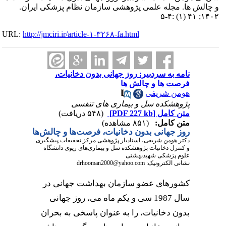
و چالش ها. مجله علمی پژوهشی سازمان نظام پزشکی ایران.
۱۴۰۲; ۴۱ (۱) :۴-۵
URL:
http://jmciri.ir/article-۱-۳۲۶۸-fa.html
نامه به سردبیر: روز جهانی بدون دخانیات،
فرصت ها و چالش ها
هومن شریفی
پژوهشکده سل و بیماری های تنفسی
متن کامل
[PDF 227 kb]
(۵۴۸ دریافت)
متن کامل:
(۸۵۱ مشاهده)
روز جهانی بدون دخانیات، فرصت‌ها و چالش‌ها
دکتر هومن شریفی، استادیار پژوهشی
مرکز تحقیقات پیشگیری
و کنترل دخانیات پژوهشکده سل و بیماری‌های ریوی دانشگاه
علوم پزشکی شهیدبهشتی
نشانی الکترونیک:
drhooman2000@yahoo.com
کشورهای
عضو سازمان بهداشت جهانی در
سال 1987 سی و یکم ماه می، روز جهانی
بدون دخانیات، را به عنوان پاسخی به بحران