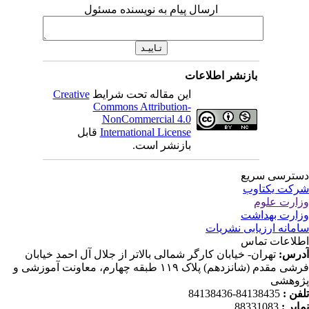
ارسال پیام به نویسنده مسئول
بازنشر اطلاعات
این مقاله تحت شرایط
Creative
Commons Attribution-
NonCommercial 4.0
International License
قابل
بازنشر است.
ترسی سریع
کت یکتاوب
ارت علوم
ارت بهداشت
مانه ارزیابی نشریات
لاعات تماس
رس:
تهران- خیابان کارگر شمالی بالاتر از جلال آل احمد خیابان
فرشی مقدم (شانزدهم) پلاک ۱۱۹ طبقه چهارم، معاونت آموزشی و
وهشی
فن :
84138435-84138436
ابر :
88331083