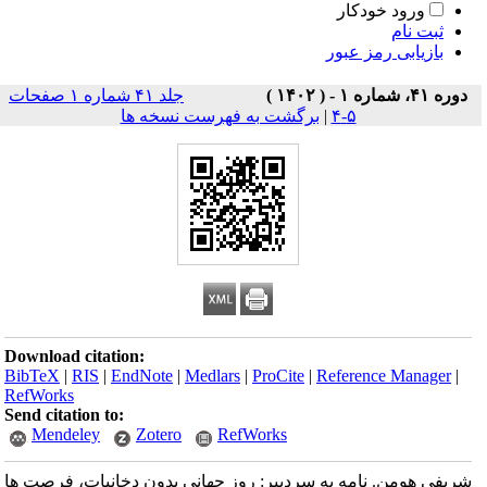
ورود خودکار
ثبت نام
بازیابی رمز عبور
دوره ۴۱، شماره ۱ - ( ۱۴۰۲ )
جلد ۴۱ شماره ۱ صفحات
۵-۴
|
برگشت به فهرست نسخه ها
Download citation:
BibTeX
|
RIS
|
EndNote
|
Medlars
|
ProCite
|
Reference Manager
|
RefWorks
Send citation to:
Mendeley
Zotero
RefWorks
شریفی هومن. نامه به سردبیر: روز جهانی بدون دخانیات، فرصت ها