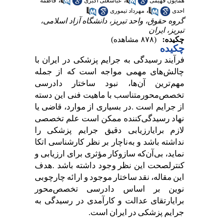
همایون فهیمی
عباسعلی اکبری
فاطمه
،
احدی
مهرداد تیموری
گروه حقوق، واحد تبریز، دانشگاه آزاد اسلامی،
تبریز، ایران
چکیده:
(۸۷۸ مشاهده)
چکیده
فرآیند
رسیدگی
به
جرایم
پزشکی
در
ایران
با
چالش
های
مهمی
مواجه
است
که
از
جمله
مهم
ترین
آن
ها،
نبود
ساختار
دادرسی
تخصص
محور
متناسب
با
ماهیت
فنی
این
دسته
از
جرایم
است
.
در
بسیاری
از
موارد،
قاضی
یا
نهاد
رسیدگی
کننده
ممکن
است
علم
تخصصی
لازم
برای
ارزیابی
دقیق
جرایم
پزشکی
را
نداشته
باشد
و
به
ناچار
بر
نظر
کارشناسی
اتکا
نماید،
بی
آن
که
سازوکار
مؤثری
برای
ارزیابی
و
کنترل
صحت
این
نظر
وجود
داشته
باشد
.
هدف
این
مقاله،
نقد
ساختار
موجود
و
ارائه
چارچوبی
نوین
بر
اساس
دادرسی
تخصص
محور
برای
ارتقای
عدالت
و
کارآمدی
در
رسیدگی
به
جرایم
پزشکی
در
ایران
است
.