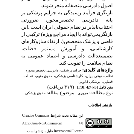
اصول
دادرسی
منصفانه
منجر
شوند
.
بازنگری
فرآیند
رسیدگی
به
جرایم
پزشکی
بر
پایه
دادرسی
تخصص
محور،
ضرورتی
اجتناب
ناپذیر
در
نظام
حقوقی
ایران
است
.
این
بازنگری
می
تواند
با
ایجاد
مراجع
ویژه
(
ترکیبی
از
قاضی
و
پزشک
متخصص
)
،
ارتقاء
سازوکارهای
کارشناسی،
و
آموزش
مستمر
قضات،
تضمین
عدالت
دادرسی
و
اعتماد
عمومی
به
نظام
سلامت
را
تقویت
کند
.
واژه‌های کلیدی:
،
،
جرایم پزشکی
دادرسی تخصص‌محور
،
،
،
نظام حقوقی ایران
کارشناسی پزشکی
حقوق متهم
عدالت
،
قضایی
پزشکی قانونی.
(۴۱۹ دریافت)
متن کامل
[PDF 424 kb]
نوع مطالعه:
| موضوع مقاله:
مروری
حقوق پزشکی
بازنشر اطلاعات
این مقاله تحت شرایط
Creative Commons
Attribution-NonCommercial 4.0
International License
قابل بازنشر است.