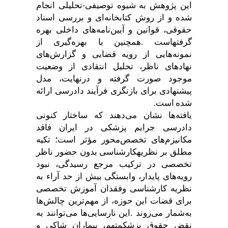
این
پژوهش
به
شیوه
توصیفی
تحلیلی
انجام
-
شده
و
از
روش
کتابخانه
ای
و
بررسی
اسناد
حقوقی،
قوانین
و
آیین
نامه
های
داخلی
بهره
گرفته
است
.
همچنین
با
بهره
گیری
از
نمونه
هایی
از
رویه
قضایی
و
گزارش
های
نهادهای
ناظر،
تحلیل
انتقادی
از
وضعیت
موجود
صورت
گرفته
و
در
نهایت،
مدل
پیشنهادی
برای
بازنگری
فرآیند
دادرسی
ارائه
شده
است
.
یافته
ها
نشان
می
دهند
که
ساختار
کنونی
دادرسی
جرایم
پزشکی
در
ایران
فاقد
مکانیزم
های
تخصص
محور
مؤثر
است؛
تکیه
مطلق
بر
نظریه
کارشناسی
بدون
حضور
ناظر
تخصصی
در
ترکیب
مرجع
رسیدگی،
نبود
رویه
های
پایدار،
وابستگی
بیش
از
حد
آراء
به
نظریه
کارشناسی
و
فقدان
آموزش
تخصصی
برای
قضات
این
حوزه،
از
مهم
ترین
چالش
ها
به
شمار
می
روند
.
این
نارسایی
ها
می
توانند
به
نقض
حقوق
پزشک
متهم،
بیماران
شاکی
و