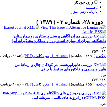
ورود خودکار
ثبت نام
بازیابی رمز عبور
دوره ۲۸، شماره ۳ - ( ۱۳۸۹ )
بررسی میزان آگاهی پرسنل پرستاری دو بیمارستان
انشگاهی تهران از بیماری استئوپروز و عملکرد پیشگیرانه آنها
.
۲۶۱-۲
کیده
(۴۸۹۰ مشاهده)
|
Abstract |
متن کامل (PDF)
(۱۱۸۵ دریافت)
بررسی هایپراوریسمی در کودکان چاق و ارتباط بین
ایپراوریسمی و فاکتورهای مرتبط با چاقی
.
۲۶۸-۲
کیده
(۶۵۵۱ مشاهده)
|
Abstract |
متن کامل (PDF)
(۱۰۸۶ دریافت)
بررسی وجود ژن های بتالاکتامازی bla-SHV و (bla-AmpC
CITM, F در ایزوله های بالینی اشریشیاکلی
.