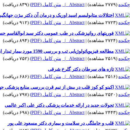
چکیده
(۲۷۷۹ مشاهده)
|
Abstract |
متن کامل (PDF)
(۸۳۹ دریافت)
اختلالات متابولیسم اسید اوریک و درمان آن دکتر بیژن جهانگی
چکیده
(۲۷۲۳ مشاهده)
|
Abstract |
متن کامل (PDF)
(۹۱۲ دریافت)
فوریتهای روانپزشکی در طب عمومی دکتر سید ابوالقاسم حس
چکیده
(۲۷۲۴ مشاهده)
|
Abstract |
متن کامل (PDF)
(۸۹۴ دریافت)
مطالعه فیزیوپاتولوژیایی تب و بررسی 1590 مورد بیمار تبدار از دیدگاه بخش عمومی دکتر ابوالقاسم رئیس سادات - دکتر مینو محرز- دکتر احمد هاشمی*
چکیده
(۲۵۱۹ مشاهده)
|
Abstract |
متن کامل (PDF)
(۷۵۲ دریافت)
تازه های سرطان دکتر گلرخ شرقی
چکیده
(۲۵۱۶ مشاهده)
|
Abstract |
متن کامل (PDF)
(۶۸۶ دریافت)
اکینو کو کوز قلب در بیش از نیم قرن بررسی منابع پزشکی جهان اشکال بالینی و 
چکیده
(۲۵۲۰ مشاهده)
|
Abstract |
متن کامل (PDF)
(۷۹۷ دریافت)
تحولات جدید در ارائه خدمات پزشکی دکتر علی اکبر عالمی
چکیده
(۲۴۴۳ مشاهده)
|
Abstract |
متن کامل (PDF)
(۶۹۸ دریافت)
قلب و حاملگی در سلامت و بیماری دکتر مسعود علی پور