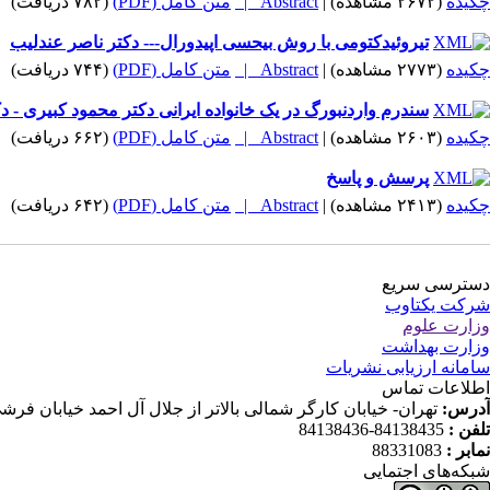
چکیده
(۲۶۷۲ مشاهده)
|
Abstract |
متن کامل (PDF)
(۷۸۲ دریافت)
تیروئیدکتومی با روش بیحسی اپیدورال--- دکتر ناصر عندلیب
چکیده
(۲۷۷۳ مشاهده)
|
Abstract |
متن کامل (PDF)
(۷۴۴ دریافت)
سندرم واردنبورگ در یک خانواده ایرانی دکتر محمود کبیری - د
چکیده
(۲۶۰۳ مشاهده)
|
Abstract |
متن کامل (PDF)
(۶۶۲ دریافت)
پرسش و پاسخ
چکیده
(۲۴۱۳ مشاهده)
|
Abstract |
متن کامل (PDF)
(۶۴۲ دریافت)
دسترسی سریع
شرکت یکتاوب
وزارت علوم
وزارت بهداشت
سامانه ارزیابی نشریات
اطلاعات تماس
آدرس:
تهران- خیابان کارگر شمالی بالاتر از جلال آل احمد خیابان فرشی مقدم (شانزدهم) پلاک ۱۱۹ ط
تلفن :
84138435-84138436
نمابر :
88331083
شبکه‌های اجتمایی