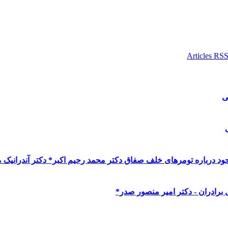
ی
 درباره تومرهای خلف صفاق دکتر محمد رحیم اکبر* دکتر آندرانیک 
 برادران - دکتر امیر منصور صدر*