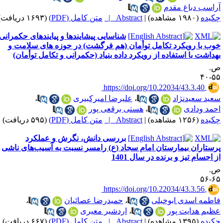
راسب دباغ مقدم
کیده
(۱۹۸۰ مشاهده)
|
Abstract |
متن کامل (PDF)
(۱۶۹۳ دریافت)
شناسایی پیشایندها و پیایندهای حکمرانی
وب با رویکرد تکامل توأمان (هم فرگشت) در حوزه های سلامت و
هداشت با استفاده از رویکرد داده بنیاد (حکمرانی و تکامل توأمان)
.
۵۵-
‎ https://doi.org/10.22034/43.3.40
عید سعیدنژاد
،
علیرضا امیرکبیری
،
حمد ودادی
،
هستی برقعی پور
کیده
(۱۲۵۶ مشاهده)
|
Abstract |
متن کامل (PDF)
(۵۹۵ دریافت)
بررسی دانش، نگرش و عملکرد
رستاران بیمارستان امام سجاد (ع) رامسر نسبت به آسیب‌های ناشی
ز اجسام تیز و برنده در سال 1401
.
۶۵-
‎ https://doi.org/10.22034/43.3.56
اطمه اسدی ابوخیلی
،
حمیدرضا عصائیان
،
ظیم هدایت پور
،
اردشیر معیری
کیده
(۱۳۹۵ مشاهده)
|
Abstract |
متن کامل (PDF)
(۶۶۷ دریافت)