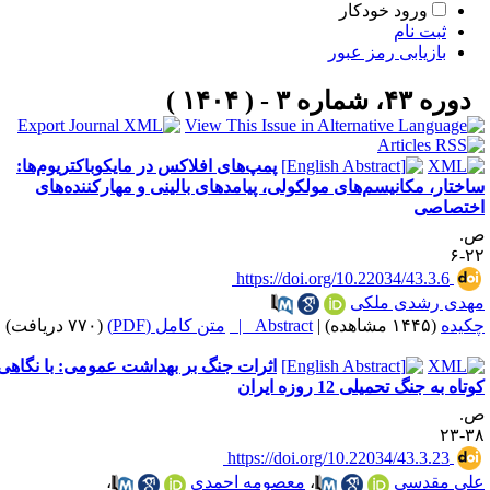
ورود خودکار
ثبت نام
بازیابی رمز عبور
دوره ۴۳، شماره ۳ - ( ۱۴۰۴ )
پمپ‌های افلاکس در مایکوباکتریوم‌ها:
اختار، مکانیسم‌های مولکولی، پیامدهای بالینی و مهارکننده‌های
ختصاصی
.
۲۲
‎ https://doi.org/10.22034/43.3.6
هدی رشدی ملکی
کیده
(۱۴۴۵ مشاهده)
|
Abstract |
متن کامل (PDF)
(۷۷۰ دریافت)
اثرات جنگ بر بهداشت عمومی: با نگاهی
تاه به جنگ تحمیلی 12 روزه ایران
.
۳۸-
‎ https://doi.org/10.22034/43.3.23
لی مقدسی
،
معصومه احمدی
،