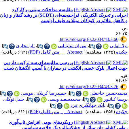
مقایسه مداخلات مبتنی برکارکرد
اجرایی و تحریک الکتریکی فراجمجمه‌ای (SCDT) بر رشد گفتار و زبان
 کاهش علائم در کودکان مبتلا به طیف اوتیسم
.
۷۵-
‎ https://doi.org/10.22034/43.3.66
یلا الهایی
،
مهران سلیمانی
،
تارا نجاری
کیده
(۱۲۴۵ مشاهده)
|
Abstract |
متن کامل (PDF)
(۶۹۲ دریافت)
بررسی مقایسه ای سه ترکیب دارویی
هت اعمال بلوک عصبی انگشت در بیماران با آسیب انگشتان دست
.
۸۲-
‎ https://doi.org/10.22034/43.3.76
حمدحسین حاجعلی
،
حمیدرضا کربلایی موسی
،
ریسا کیانپور
،
محمدسعید ویسی
،
جلیل توکلی
،
بابک جهانگیری فرد
کیده
(۱۴۵۲ مشاهده)
|
Abstract |
متن کامل (PDF)
(۶۱۲ دریافت)
رویکردهای بومی افزایش تاب‌آوری
وانی کشاورزان متاثر از خشکسالی: یک خلاصه سیاستی