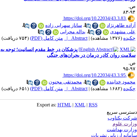
.
۹۴-
‎ https://doi.org/10.22034/43.3.83
زاده طاهرنژاد
،
ساناز سهرابی زاده
،
لی مشهدی
،
یداله محرابی
کیده
(۱۳۷۶ مشاهده)
|
Abstract |
متن کامل (PDF)
(۷۵۴ دریافت)
پزشکان در خط مقدم انسانیت؛ توجه به
لامت روان کادر درمان در بحران‌های جنگی
.
۹۷-
‎ https://doi.org/10.22034/43.3.95
حمود خدابنده
،
محمدتقی مجنون
کیده
(۱۶۸۲ مشاهده)
|
Abstract |
متن کامل (PDF)
(۶۵۱ دریافت)
Export as:
HTML
|
XML
|
RSS
ترسی سریع
کت یکتاوب
ارت علوم
ارت بهداشت
مانه ارزیابی نشریات