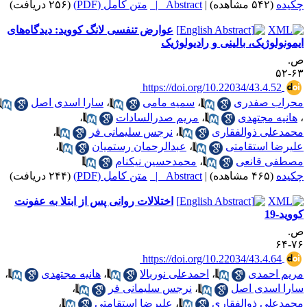
کیده
(۵۴۲ مشاهده)
|
Abstract |
متن کامل (PDF)
(۲۵۶ دریافت)
عوارض تنفسی لانگ کووید: دیدگاه‌های
یمونولوژیک، بالینی و رادیولوژیک
.
۶۳-
‎ https://doi.org/10.22034/43.4.52
حراب صفدری
،
سمیه مامی
،
سارا اسدی اصل
هانیه مجتهدی
،
مریم صدرالسادات
،
حمدعلی ذوالفقاری
،
نرجس سلیمانی فر
،
لیرضا استقامتی
،
عبدالرحمان رستمیان
،
صطفی قانعی
،
محمدحسین نیکنام
کیده
(۴۶۵ مشاهده)
|
Abstract |
متن کامل (PDF)
(۲۴۴ دریافت)
اختلالات روانی پس از ابتلا به عفونت
ووید-19
.
۷۶-
‎ https://doi.org/10.22034/43.4.64
ریم احمدی
،
احمدعلی نوربالا
،
هانیه مجتهدی
،
ارا اسدی اصل
،
نرجس سلیمانی فر
،
حمدعلی ذوالفقاری
،
علیرضا استقامتی
،