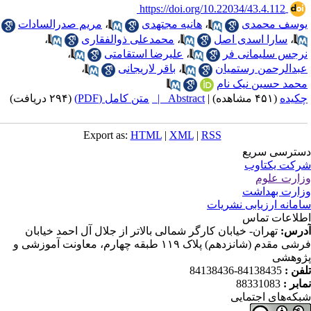
‎ https://doi.org/10.22034/43.4.112
وسف محمدی
،
هانیه مجتهدی
،
مریم صدرالسادات
،
سارا اسدی اصل
،
محمدعلی ذوالفقاری
،
رجس سلیمانی فر
،
علیرضا استقامتی
،
بدالرحمن رستمیان
،
باقر لاریجانی
،
حمد حسین نیک نام
کیده
(۴۵۱ مشاهده)
|
Abstract |
متن کامل (PDF)
(۲۹۴ دریافت)
Export as:
HTML
|
XML
|
RSS
ترسی سریع
کت یکتاوب
ارت علوم
ارت بهداشت
مانه ارزیابی نشریات
لاعات تماس
رس:
تهران- خیابان کارگر شمالی بالاتر از جلال آل احمد خیابان
فرشی مقدم (شانزدهم) پلاک ۱۱۹ طبقه چهارم، معاونت آموزشی و
وهشی
فن :
84138435-84138436
ابر :
88331083
که‌های اجتمایی