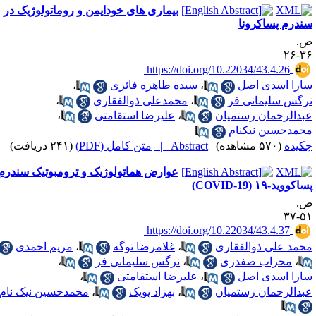
بیماری های خودایمن و روماتولوژیک در
ندرم پساکرونا
.
۳۶-
‎ https://doi.org/10.22034/43.4.26
ارا اسدی اصل
،
سیده طاهره فائزی
،
رگس سلیمانی فر
،
محمدعلی ذوالفقاری
،
بدالرحمان رستمیان
،
علیرضا استقامتی
،
حمدحسین نیکنام
کیده
(۵۷۰ مشاهده)
|
Abstract |
متن کامل (PDF)
(۲۴۱ دریافت)
عوارض هماتولوژیک و ترومبوتیک سندرم
اکووید-۱۹ (COVID-19)
.
۵۱-
‎ https://doi.org/10.22034/43.4.37
حمد علی ذوالفقاری
،
غلامرضا توگه
،
مریم احمدی
،
محراب صفدری
،
نرگس سلیمانی فر
،
ارا اسدی اصل
،
علیرضا استقامتی
،
بدالرحمان رستمیان
،
بهزاد پوپک
،
محمدحسین نیک نام