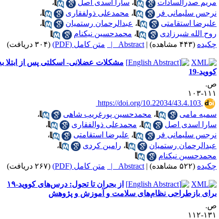
ریم صدرالسادات
،
سارا اسدی اصل
،
رجس سلیمانی فر
،
محمدعلی ذولفقاری
،
لیرضا استقامتی
،
عبدالرحمان رستمیان
،
وح الله شیرزادی
،
محمدحسین نیکنام
کیده
(۴۴۳ مشاهده)
|
Abstract |
متن کامل (PDF)
(۳۰۴ دریافت)
مشکلات عضلانی- اسکلتی پس از ابتلا به
ووید-19
.
۱۱۱-۱
‎ https://doi.org/10.22034/43.4.103
میه مامی
،
محمدحسین پورغریب شاهی
،
ارا اسدی اصل
،
محمدعلی ذوالفقاری
،
رجس سلیمانی فر
،
علیرضا استقامتی
،
بدالرحمان رستمیان
،
رامین کردی
،
حمدحسین نیکنام
کیده
(۵۲۲ مشاهده)
|
Abstract |
متن کامل (PDF)
(۲۶۷ دریافت)
از بحران تا تحول: درس‌های کووید-۱۹
رای بازطراحی نظام‌های سلامت و آموزش و پژوهش
.
۱۳۱-۱