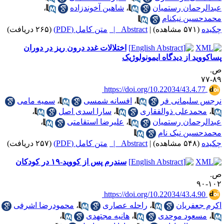
بدالرحمان رستمیان
،
شاهین آخوندزاده
،
حمدحسین نیکنام
کیده
(۵۷۱ مشاهده)
|
Abstract |
متن کامل (PDF)
(۲۶۵ دریافت)
اختلالات غدد درون ریز در دوران
ساکووید از دیدگاه ایمونولوژیک
.
۸۹-
‎ https://doi.org/10.22034/43.4.77
رجس سلیمانی فر
،
افسانه شمسی
،
سمیه مامی
،
محمدعلی ذوالفقاری
،
سارا اسدی اصل
،
بدالرحمان رستمیان
،
علیرضا استقامتی
،
حمدحسین نیک نام
کیده
(۵۴۸ مشاهده)
|
Abstract |
متن کامل (PDF)
(۲۵۷ دریافت)
سندرم پس از کووید-۱۹ در کودکان
.
۱۰۲-
‎ https://doi.org/10.22034/43.4.90
کرم جعفریان
،
راحله عصاری
،
محمودرضا اشرفی
،
مسعود موحدی
،
هانیه مجتهدی
،