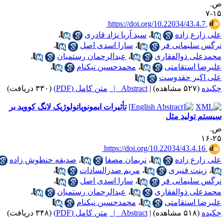
.
۱۵
‎ https://doi.org/10.22034/43.4.7
لی زارع زاده
،
سید آریا نژاد قادری
،
رگس سلیمانی فر
،
سارا اسدی اصل
،
حمدعلی ذوالفقاری
،
عبدالرحمان رستمیان
،
لیرضا استقامتی
،
محمدحسین نیکنام
،
لی اکبر حقدوست
کیده
(۵۲۷ مشاهده)
|
Abstract |
متن کامل (PDF)
(۳۳۰ دریافت)
تأثیرات ایمونوپاتولوژیک لانگ کووید بر
یستم تولید مثل
.
۲۵-
‎ https://doi.org/10.22034/43.4.16
لی زارع زاده
،
نریمان مصفا
،
صدیقه حنطوش زاده
،
زینت قنبری
،
مریم صدرالسادات
،
رگس سلیمانی فر
،
سارا اسدی اصل
،
حمدعلی ذوالفقاری
،
عبدالرحمان رستمیان
،
لیرضا استقامتی
،
محمدحسین نیکنام
کیده
(۵۱۸ مشاهده)
|
Abstract |
متن کامل (PDF)
(۳۴۸ دریافت)