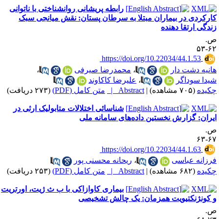
رابطه پریشانی روانشناختی با ناتوانی
ارکردی در بیماران مبتلا به سرطان پستان: نقش میانجی سبک
ندگی ارتقا دهنده
.
۶۲-
‎ https://doi.org/10.22034/44.1.53
انیه دشت دار
،
محمدرضا صیرفی
،
یدا سوداگر
،
علیرضا کاکاوند
کیده
(۷۰۵ مشاهده)
|
Abstract |
متن کامل (PDF)
(۲۷۳ دریافت)
شناسائی اختلالات متابولیک ارثی در
یران: گزارش نخستین داده‌های سامانه ملی
.
۶۷-
‎ https://doi.org/10.22034/44.1.63
رزانه عباسی
،
ریحانه محسنی پور
کیده
(۶۸۲ مشاهده)
|
Abstract |
متن کامل (PDF)
(۲۵۳ دریافت)
بیماری کاوازاکی با ب ث ژیت، اورتریت
 کونژنکتیویت همزمان: یک چالش تشخیصی
.