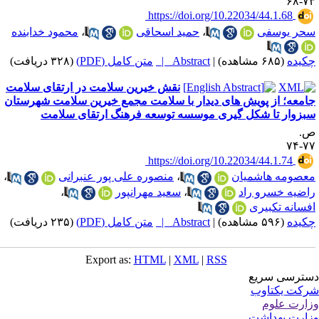
۷۳-
‎ https://doi.org/10.22034/44.1.68
حر یوسفی
،
حمید اسحاقی
،
محمود خدابنده
کیده
(۶۸۵ مشاهده)
|
Abstract |
متن کامل (PDF)
(۳۲۸ دریافت)
نقش خیرین سلامت در ارتقای سلامت
امعه؛ از پویش های دیدار با سلامت مجمع خیرین سلامت شهرستان
بزوار تا شکل گیری موسسه توسعه فرهنگ ارتقای سلامت
.
۷۷-
‎ https://doi.org/10.22034/44.1.74
عصومه هاشمیان
،
منصوره علی پور عنبرانی
،
اضیه خسرو راد
،
سعید مهرانپور
،
فسانه تکبیری
کیده
(۵۹۶ مشاهده)
|
Abstract |
متن کامل (PDF)
(۲۳۵ دریافت)
Export as:
HTML
|
XML
|
RSS
ترسی سریع
کت یکتاوب
ارت علوم
ارت بهداشت