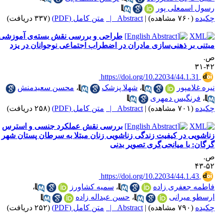
سول اسمعلی پور
کیده
(۷۶۰ مشاهده)
|
Abstract |
متن کامل (PDF)
(۳۳۷ دریافت)
طراحی و بررسی نقش بسته‌ی آموزشی
بتنی بر ذهنی‌سازی مادران در اضطراب اجتماعی نوجوانان در یزد
.
۴۲-
‎ https://doi.org/10.22034/44.1.31
یره غلامپور
،
شهلا پزشک
،
محسن سعیدمنش
،
فرنگیس دمهری
کیده
(۷۰۱ مشاهده)
|
Abstract |
متن کامل (PDF)
(۲۵۸ دریافت)
بررسی نقش عملکرد جنسی و استرس
ناشویی در کیفیت زندگی زناشویی زنان مبتلا به سرطان پستان شهر
رگان: با میانجی‌گری تصویر بدنی
.
۵۲-
‎ https://doi.org/10.22034/44.1.43
اطمه جعفری زاده
،
سمیه کشاورز
،
رسطو میرانی
،
حسن عبداله زاده
کیده
(۷۹۰ مشاهده)
|
Abstract |
متن کامل (PDF)
(۲۵۲ دریافت)