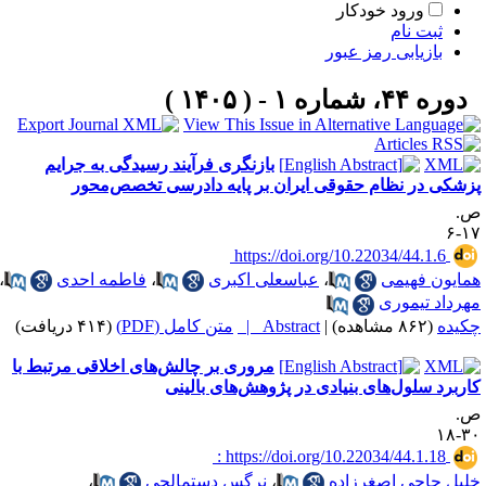
ورود خودکار
ثبت نام
بازیابی رمز عبور
دوره ۴۴، شماره ۱ - ( ۱۴۰۵ )
بازنگری فرآیند رسیدگی به جرایم
زشکی در نظام حقوقی ایران بر پایه دادرسی تخصص‌محور
.
۱۷
‎ https://doi.org/10.22034/44.1.6
مایون فهیمی
،
عباسعلی اکبری
،
فاطمه احدی
،
هرداد تیموری
کیده
(۸۶۲ مشاهده)
|
Abstract |
متن کامل (PDF)
(۴۱۴ دریافت)
مروری بر چالش‌های اخلاقی مرتبط با
اربرد سلول‌های بنیادی در پژوهش‌های بالینی
.
۳۰-
‎ : https://doi.org/10.22034/44.1.18
لیل حاجی اصغرزاده
،
نرگس دستمالچی
،