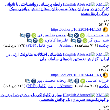
رابطه پریشانی روانشناختی با ناتوانی
ارکردی در بیماران مبتلا به سرطان پستان: نقش میانجی سبک
ندگی ارتقا دهنده
.
۶۲-
‎ https://doi.org/10.22034/44.1.53
انیه دشت دار
،
محمدرضا صیرفی
،
یدا سوداگر
،
علیرضا کاکاوند
کیده
(۷۲۶ مشاهده)
|
Abstract |
متن کامل (PDF)
(۲۷۹ دریافت)
شناسائی اختلالات متابولیک ارثی در
یران: گزارش نخستین داده‌های سامانه ملی
.
۶۷-
‎ https://doi.org/10.22034/44.1.63
رزانه عباسی
،
ریحانه محسنی پور
کیده
(۷۰۲ مشاهده)
|
Abstract |
متن کامل (PDF)
(۲۶۱ دریافت)
بیماری کاوازاکی با ب ث ژیت، اورتریت
 کونژنکتیویت همزمان: یک چالش تشخیصی
.