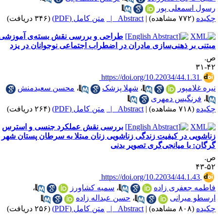
سول اسمعلی پور
کیده
(۷۷۲ مشاهده)
|
Abstract |
متن کامل (PDF)
(۳۴۶ دریافت)
طراحی و بررسی نقش بسته‌ی آموزشی
بتنی بر ذهنی‌سازی مادران در اضطراب اجتماعی نوجوانان در یزد
.
۴۲-
‎ https://doi.org/10.22034/44.1.31
یره غلامپور
،
شهلا پزشک
،
محسن سعیدمنش
،
فرنگیس دمهری
کیده
(۷۱۸ مشاهده)
|
Abstract |
متن کامل (PDF)
(۲۶۴ دریافت)
بررسی نقش عملکرد جنسی و استرس
ناشویی در کیفیت زندگی زناشویی زنان مبتلا به سرطان پستان شهر
رگان: با میانجی‌گری تصویر بدنی
.
۵۲-
‎ https://doi.org/10.22034/44.1.43
اطمه جعفری زاده
،
سمیه کشاورز
،
رسطو میرانی
،
حسن عبداله زاده
کیده
(۸۰۸ مشاهده)
|
Abstract |
متن کامل (PDF)
(۲۵۶ دریافت)