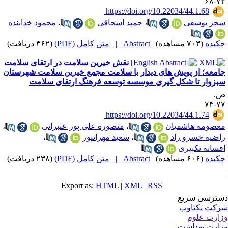
۷۳-
‎ https://doi.org/10.22034/44.1.68
حر یوسفی
،
حمید اسحاقی
،
محمود خدابنده
کیده
(۷۰۳ مشاهده)
|
Abstract |
متن کامل (PDF)
(۳۶۲ دریافت)
نقش خیرین سلامت در ارتقای سلامت
امعه؛ از پویش های دیدار با سلامت مجمع خیرین سلامت شهرستان
بزوار تا شکل گیری موسسه توسعه فرهنگ ارتقای سلامت
.
۷۷-
‎ https://doi.org/10.22034/44.1.74
عصومه هاشمیان
،
منصوره علی پور عنبرانی
،
اضیه خسرو راد
،
سعید مهرانپور
،
فسانه تکبیری
کیده
(۶۰۶ مشاهده)
|
Abstract |
متن کامل (PDF)
(۲۳۸ دریافت)
Export as:
HTML
|
XML
|
RSS
ترسی سریع
کت یکتاوب
ارت علوم
ارت بهداشت