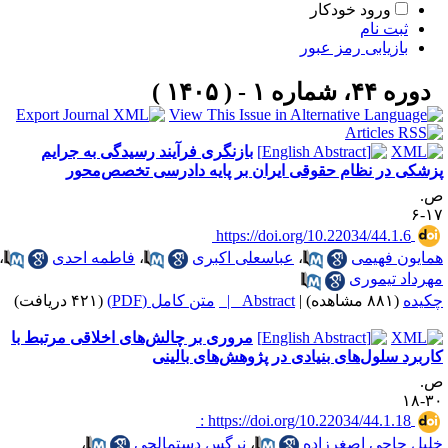
ورود خودکار
ثبت نام
بازیابی رمز عبور
دوره ۴۴، شماره ۱ - ( ۱۴۰۵ )
بازنگری فرآیند رسیدگی به جرایم
زشکی در نظام حقوقی ایران بر پایه دادرسی تخصص‌محور
.
۱۷
‎ https://doi.org/10.22034/44.1.6
مایون فهیمی
،
عباسعلی اکبری
،
فاطمه احدی
،
هرداد تیموری
کیده
(۸۸۱ مشاهده)
|
Abstract |
متن کامل (PDF)
(۴۲۱ دریافت)
مروری بر چالش‌های اخلاقی مرتبط با
اربرد سلول‌های بنیادی در پژوهش‌های بالینی
.
۳۰-
‎ : https://doi.org/10.22034/44.1.18
لیل حاجی اصغرزاده
،
نرگس دستمالچی
،