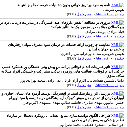
نامه به سردبیر: روز جهانی بدون دخانیات، فرصت ها و چالش ها
ومن شریفی
کیده
- Abstract
-
متن کامل
(PDF)
مروری بر مطالعه "نقش داروهای ضد افسردگی در مدیریت درمانی درد در
زرگسالان مبتلا به درد مزمن: یک متاآنالیز شبکه"
باد مرادی، یوسف مرادی
کیده
- Abstract
-
متن کامل
(PDF)
مقایسه چارچوب ارائه خدمات در درمان سوء مصرف مواد / رفتارهای
رخطر در جهان و ایران
ومن شریفی، محمد ورهرام، مریم اختری
کیده
- Abstract
-
متن کامل
(PDF)
تاثیر تمرینات اندام فوقانی بر اساس پیش بینی خستگی بر عملکرد حسی-
رکتی اندام فوقانی، فعالیت های روزمره زندگی، مشارکت و خستگی افراد مبتلا به
کته مغزی
انیال شمس هفشجانی، اکرم آزاد، قربان تقی زاده، سعید بهزادی پور
کیده
- Abstract
-
متن کامل
(PDF)
بررسی اثر رزمارینیک‌اسید بر افسردگی توسط آزمون‌های شنای اجباری و
ویزان کردن از دم در مدل موش کوچک آزمایشگاهی در مقایسه با سیتالوپرام
سن امانپور، مهدی صابری، فاطمه سالم، مهدی مشهدی اکبربوجار
کیده
- Abstract
-
متن کامل
(PDF)
طراحی الگوی توانمندسازی منابع انسانی با رویکرد دیجیتال در سازمان
ظام پزشکی به روش کیفی و کمی
واد ملائی، مسعود حقیقی، محمد نصرالهی