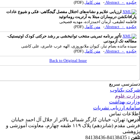
کیده
- Abstract
-
متن کامل
(PDF)
ارزیابی علایم و نشانه‌های اختلال مفصل گیجگاهی- فکی و شیوع عادات
ارافانکشن دربیماران مبتلا به آرتریت روماتوئید
اطمه لطیفی، آرمان احمدزاده، مهدیه فصیحی
کیده
- Abstract
-
متن کامل
(PDF)
تأثیر برنامه تمرینی منتخب توانبخشی بر رشد حرکتی کودک اوتیستیک-
طالعه تک آزمودنی
یده مائده بصام تبار، کیوان ملانوروزی، الهه عرب عامری، علی کاشی
کیده
- Abstract
-
متن کامل
(PDF)
Back to Original Issue
ترسی سریع
کت یکتاوب
ارت علوم
ارت بهداشت
مانه ارزیابی نشریات
لاعات تماس
رس:
تهران- خیابان کارگر شمالی بالاتر از جلال آل احمد خیابان
فرشی مقدم (شانزدهم) پلاک ۱۱۹ طبقه چهارم، معاونت آموزشی و
وهشی
فن :
84138435-84138436