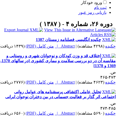
ورود خودکار
ثبت نام
بازیابی رمز عبور
دوره ۲۶، شماره ۴ - ( ۱۳۸۷ )
چکیده انگلیسی فصلنامه زمستان 1387
کیده
(۴۲۹۸ مشاهده)
|
Abstract |
متن کامل (PDF)
(۱۴۳۹ دریافت)
اختلاف قد و وزن کودکان و نوجوانان شهری و روستایی و
مقایسه آن در دو بررسی سلامت و بیماری کشوری [در سالهای 1370-
13 و 1378]
.
۴۷۳-۴
کیده
(۴۶۲۳ مشاهده)
|
Abstract |
متن کامل (PDF)
(۲۷۷۶ دریافت)
تحلیل عاملی اکتشافی پرسشنامه های عوامل روانی
جتماعی اثر گذار بر فعالیت جسمانی در بین دختران نوجوان ایرانی
.
۴۸۵-۴
کیده
(۵۶۹۰ مشاهده)
|
Abstract |
متن کامل (PDF)
(۶۵۶۰ دریافت)