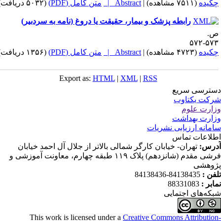
کیده
(۷۵۱۱ مشاهده)
|
Abstract |
متن کامل (PDF)
(۵۰۳۲ دریافت)
رابطه پزشک و بیمار، حقیقت یا دروغ (نامه به سردبیر)
.
۵۷۳-۵
کیده
(۴۷۲۳ مشاهده)
|
Abstract |
متن کامل (PDF)
(۱۳۵۶ دریافت)
Export as:
HTML
|
XML
|
RSS
ترسی سریع
کت یکتاوب
ارت علوم
ارت بهداشت
مانه ارزیابی نشریات
لاعات تماس
رس:
تهران- خیابان کارگر شمالی بالاتر از جلال آل احمد خیابان
فرشی مقدم (شانزدهم) پلاک ۱۱۹ طبقه چهارم، معاونت آموزشی و
وهشی
فن :
84138435-84138436
ابر :
88331083
که‌های اجتمایی
This work is licensed under a
Creative Commons Attributio