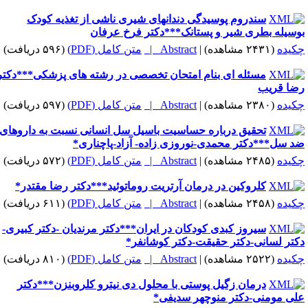
سندروم پوسیدگی دندانهای شیری ناشی از تغذیه کودک
وسیله بطری شیر و پستانک***دکتر فرخ عرفان
کیده
(۲۴۳۱ مشاهده)
|
Abstract |
متن کامل (PDF)
(۵۹۶ دریافت)
مسئله ای بنام امتحان تخصصی در رشته های پزشکی***دکتر
ضا قریب
کیده
(۲۳۸۰ مشاهده)
|
Abstract |
متن کامل (PDF)
(۵۹۷ دریافت)
تحقیق درباره حساسیت باسیل سل انسانی نسبت به داروهای
د سل***دکتر محمدی-نوروزی زاده- آزاد-پاچناری*
کیده
(۲۴۸۵ مشاهده)
|
Abstract |
متن کامل (PDF)
(۵۷۲ دریافت)
کلروکین در درمان آرتریت روماتوئید***دکتر رضا مقتدر*
کیده
(۲۴۵۸ مشاهده)
|
Abstract |
متن کامل (PDF)
(۶۱۱ دریافت)
سیروز کبدی کودکان در ایران***دکتر مرندیان -دکتر کبیری-
کتر لسانی-دکتر حقیقت-دکتر کوشانفر*
کیده
(۲۵۲۲ مشاهده)
|
Abstract |
متن کامل (PDF)
(۸۱۰ دریافت)
درمان زگیل پوستی با محلول دی نیترو کلروبنزن***دکتر
لی مومنی-دکتر منوچهر سدیفی*