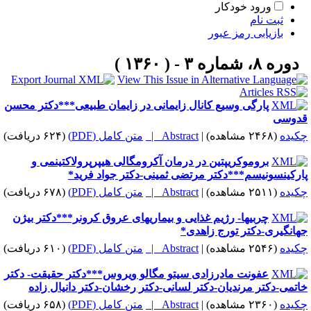
ورود خودکار
ثبت نام
بازیابی رمز عبور
دوره ۸، شماره ۳ - ( ۱۳۶۰ )
پارگی وسیع کانال زایمانی در زایمان طبیعی***دکتر محسن
دوسی
کیده
(۲۴۶۸ مشاهده)
|
Abstract |
متن کامل (PDF)
(۶۲۴ دریافت)
بروموکریپتین در درمان آکرومگالی هیپرپرولاکتینمی و
ارکینسونیسم***دکتر مرتضی ثمینی-دکتر جواد فرید*
کیده
(۲۵۱۱ مشاهده)
|
Abstract |
متن کامل (PDF)
(۶۷۸ دریافت)
چربیها- رژیم غذایی و بیماریهای عروق کرونر***دکتر بیژن
هانگیری-دکتر تورج زاهدی*
کیده
(۲۵۴۶ مشاهده)
|
Abstract |
متن کامل (PDF)
(۶۱۰ دریافت)
عفونت مادرزادی سیتو مگالو ویروس***دکتر حقیقت- دکتر
اتمی-دکتر مرندیان-دکتر لسانی-دکتر رخشان-دکتر دانیال زاده
کیده
(۲۳۶۰ مشاهده)
|
Abstract |
متن کامل (PDF)
(۶۵۸ دریافت)