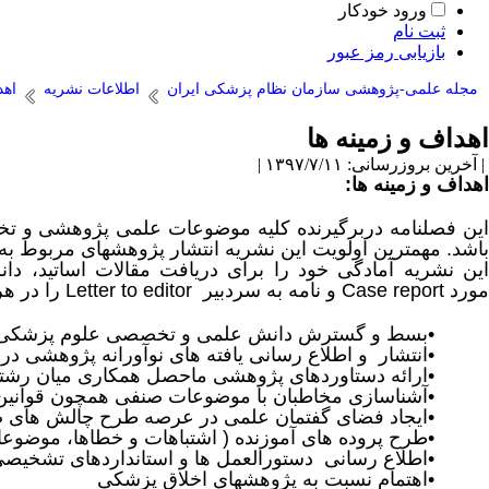
ورود خودکار
ثبت نام
بازیابی رمز عبور
مجله علمی-پژوهشی سازمان نظام پزشکی ایران
اطلاعات نشریه
اهد
اهداف و زمینه ها
| آخرین بروزرسانی: ۱۳۹۷/۷/۱۱ |
اهداف و زمینه ها
:
این فصلنامه دربرگیرنده کلیه موضوعات علمی پژوهشی و ت
باشد. مهمترین اولویت این نشریه انتشار پژوهشهای مربوط ب
ین نشریه آمادگی خود را برای دریافت مقالات اساتید، د
مورد
Case report
و نامه به سردبیر
Letter to editor
را در هر
•
بسط و گسترش دانش علمی و تخصصی علوم پزشکی و 
•
انتشار و اطلاع رسانی یافته های نوآورانه پژوهشی 
•
ارائه دستاوردهای پژوهشی ماحصل همکاری میان رشته
•
آشناسازی مخاطبان با موضوعات صنفی همچون قوانین 
•
ایجاد فضای گفتمان علمی در عرصه طرح چالش های 
•
طرح پروده های آموزنده ( اشتباهات و خطاها، موضوعات
•
اطلاع رسانی دستورالعمل ها و استانداردهای تشخیص
•
اهتمام نسبت به پژوهشهای اخلاق پزشکی