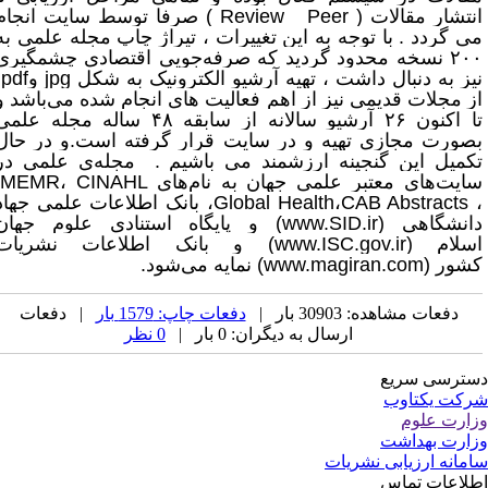
نتشار مقالات (
Peer
Review
) صرفا توسط سایت انجام
ی گردد . با توجه به این تغییرات ، تیراژ چاپ مجله علمی به
۲۰۰ نسخه محدود گردید که صرفه‌جویی اقتصادی چشمگیری
یز به دنبال داشت ، تهیه آرشیو الکترونیک به شکل
jpg
و
pdf
ز مجلات قدیمی نیز از اهم فعالیت های انجام شده می‌باشد و
تا اکنون ۲۶ آرشیو سالانه از سابقه ۴۸ ساله مجله علمی
صورت مجازی تهیه و در سایت قرار گرفته است.و در حال
کمیل این گنجینه ارزشمند می باشیم . مجله‌ی علمی در
ایت‌های معتبر علمی جهان به نام‌های
CINAHL
،
IMEMR
CAB Abstracts
،
Global Health
، بانک اطلاعات علمی جهاد
انشگاهی
(www.SID.ir)
و پایگاه استنادی علوم جهان
سلام
(www.ISC.gov.ir)
و بانک اطلاعات نشریات
شور
(www.magiran.com)
نمایه می‌شود
.
دفعات مشاهده: 30903 بار |
دفعات چاپ: 1579 بار
| دفعات
ارسال به دیگران: 0 بار |
0 نظر
ترسی سریع
کت یکتاوب
ارت علوم
ارت بهداشت
مانه ارزیابی نشریات
لاعات تماس