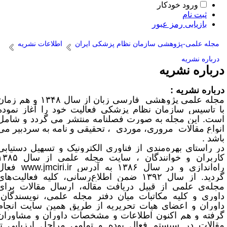
ورود خودکار
ثبت نام
بازیابی رمز عبور
مجله علمی-پژوهشی سازمان نظام پزشکی ایران
اطلاعات نشریه
درباره نشریه
رباره نشریه
رباره نشریه :
جله علمی پژوهشی
فارسی زبان از سال ۱۳۴۸ و هم زمان
ا تاسیس سازمان نظام پزشکی فعالیت خود را آغاز نموده
ست. این مجله به صورت فصلنامه منتشر می گردد و شامل
نواع مقالات مروری، موردی ، تحقیقی و نامه به سردبیر می
اشد .
ر راستای بهره‌مندی از فناوری الکترونیک و تسهیل دستیابی
کاربران و خوانندگان ، سایت مجله علمی از سال ۱۳۸۵
اه‌اندازی و در سال ۱۳۸۶ به آدرس
www.jmciri.ir
فعال
گردید. از سال ۱۳۹۲ ضمن اطلاع‌رسانی، کلیه فعالیت‌های
جله‌ی علمی از قبیل دریافت مقاله، ارسال مقالات برای
اوری و کلیه مکاتبات میان دفتر مجله علمی، نویسندگان،
اوران و اعضای هیات تحریریه از طریق همین سایت انجام
رفته و هم اکنون اطلاعات و مشخصات داوران و مشاوران
قالات در سیستم فعال بوده و تمامی مراحل ارزیابی تا