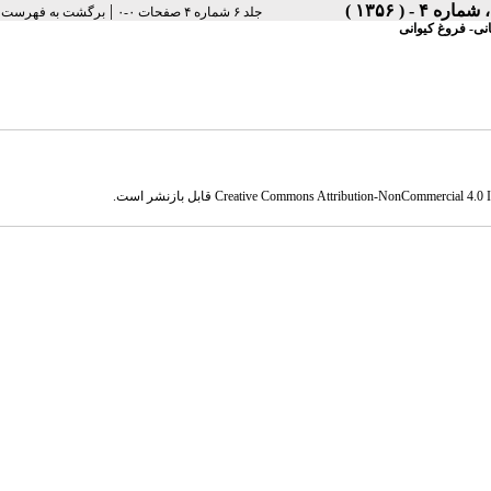
|
جلد ۶ شماره ۴ صفحات ۰-۰
برگشت به فهرست ن
نی- فروغ کیوانی
Creative Commons Attribution-NonCommercial 4.0 In
قابل بازنشر است.