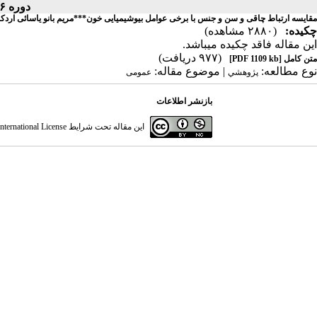
دوره ۶، شماره ۴ - ( ۱۳۵۶ )
مقایسه ارتباط چاقی و سن و جنس با برخی عوامل بیوشیمیایی خون***مریم بانو یاسائی اردکا
چکیده:
(۲۸۸۰ مشاهده)
این مقاله فاقد چکیده می​باشد.
(۹۷۷ دریافت)
متن کامل
[PDF 1109 kb]
نوع مطالعه:
| موضوع مقاله:
پژوهشي
عمومى
بازنشر اطلاعات
این مقاله تحت شرایط
ternational License