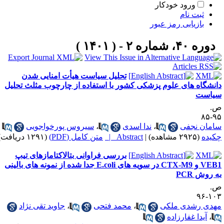
ورود خودکار
ثبت نام
بازیابی رمز عبور
دوره ۴۰، شماره ۲ - ( ۱۴۰۱ )
تحلیل سیاست هیأت امنایی شدن
انشگاه های علوم پزشکی کشور با استفاده از چارچوب مثلث تحلیل
یاست
.
۹۵-
امان نجفی
،
ندا اسدی
،
سیروس پورخواجویی
کیده
(۲۹۲۵ مشاهده)
|
Abstract |
متن کامل (PDF)
(۱۲۹۱ دریافت)
بررسی فراوانی بتالاکتامازهای تیپ
VEB1 و CTX-M9 در سویه های E.coli جدا شده از نمونه های بالینی
ه روش PCR
.
۱۰۳-
هدی رشدی ملکی
،
محمد فتحی
،
جاوید تقی نژاد
،
آیدا غفارزاده