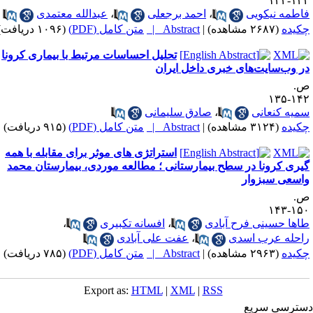
۱۳۴-۱
اطمه نیکویی
،
احمد برجعلی
،
عبدالله معتمدی
کیده
(۲۶۸۷ مشاهده)
|
Abstract |
متن کامل (PDF)
(۱۰۹۶ دریافت)
تحلیل احساسات مرتبط با بیماری کرونا
ر وب‌سایت‌های خبری داخل ایران
.
۱۴۲-۱
میه کنعانی
،
صادق سلیمانی
کیده
(۳۱۲۴ مشاهده)
|
Abstract |
متن کامل (PDF)
(۹۱۵ دریافت)
استراتژی های موثر برای مقابله با همه
یری کرونا در سطح بیمارستانی ؛ مطالعه موردی، بیمارستان محمد
اسعی سبزوار
.
۱۵۰-۱
اها حسینی فرح آبادی
،
افسانه تکبیری
،
احله عرب اسدی
،
عفت علی آبادی
کیده
(۲۹۶۳ مشاهده)
|
Abstract |
متن کامل (PDF)
(۷۸۵ دریافت)
Export as:
HTML
|
XML
|
RSS
ترسی سریع