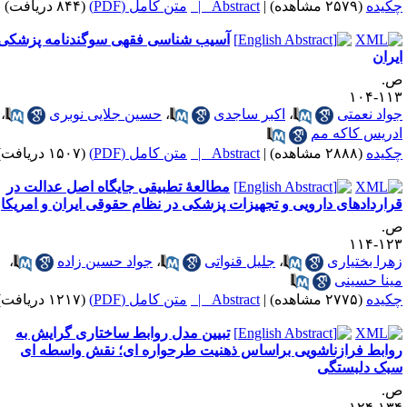
کیده
(۲۵۷۹ مشاهده)
|
Abstract |
متن کامل (PDF)
(۸۴۴ دریافت)
آسیب شناسی فقهی سوگندنامه پزشکی
یران
.
۱۱۳-۱
واد نعمتی
،
اکبر ساجدی
،
حسین جلایی نوبری
،
دریس کاکه مم
کیده
(۲۸۸۸ مشاهده)
|
Abstract |
متن کامل (PDF)
(۱۵۰۷ دریافت)
مطالعۀ تطبیقی جایگاه اصل عدالت در
راردادهای دارویی و تجهیزات پزشکی در نظام حقوقی ایران و امریکا
.
۱۲۳-۱
هرا بختیاری
،
جلیل قنواتی
،
جواد حسین زاده
،
ینا حسینی
کیده
(۲۷۷۵ مشاهده)
|
Abstract |
متن کامل (PDF)
(۱۲۱۷ دریافت)
تبیین مدل روابط ساختاری گرایش به
وابط فرازناشویی براساس ذهنیت طرحواره ای؛ نقش واسطه ای
بک دلبستگی
.