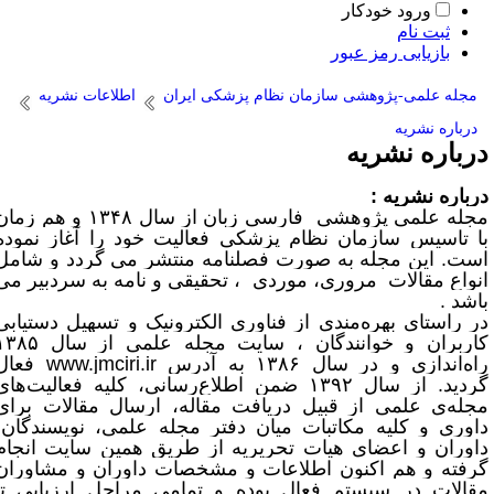
ورود خودکار
ثبت نام
بازیابی رمز عبور
مجله علمی-پژوهشی سازمان نظام پزشکی ایران
اطلاعات نشریه
درباره نشریه
رباره نشریه
رباره نشریه :
جله علمی پژوهشی
فارسی زبان از سال ۱۳۴۸ و هم زمان
ا تاسیس سازمان نظام پزشکی فعالیت خود را آغاز نموده
ست. این مجله به صورت فصلنامه منتشر می گردد و شامل
نواع مقالات مروری، موردی ، تحقیقی و نامه به سردبیر می
اشد .
ر راستای بهره‌مندی از فناوری الکترونیک و تسهیل دستیابی
کاربران و خوانندگان ، سایت مجله علمی از سال ۱۳۸۵
اه‌اندازی و در سال ۱۳۸۶ به آدرس
www.jmciri.ir
فعال
گردید. از سال ۱۳۹۲ ضمن اطلاع‌رسانی، کلیه فعالیت‌های
جله‌ی علمی از قبیل دریافت مقاله، ارسال مقالات برای
اوری و کلیه مکاتبات میان دفتر مجله علمی، نویسندگان،
اوران و اعضای هیات تحریریه از طریق همین سایت انجام
رفته و هم اکنون اطلاعات و مشخصات داوران و مشاوران
قالات در سیستم فعال بوده و تمامی مراحل ارزیابی تا