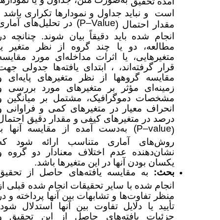
آمده تحقیق
است و نباید جداول و نمودارها تکراری باشد .
P–Value
) در تحلیل‌های آماری
مقدار احتمال (
انجام شده باید دقیقاً بیان شوند. چنانچه در
مطالعه، دو یا چند گروه از نظر متغیر یا
متغیرهایی، یا اثرات مداخله‌ای مورد مقایسه
قرار گرفته‌اند، ، ابتدای یافته‌ها جدولی جهت
مقایسه گروهها از نظر متغیرهای پایه‌ای و
زمینه‌ای مؤثر بر متغیرهای مورد بررسی و
مشخصات دموگرافیک، مشتمل بر میانگین و
انحراف معیار در متغیرهای کمی و فراوانی و
درصد در متغیرهای کیفی و مقدار دقیق احتمال
P–value
) به‌دست آمده از مقایسه آنها با
(
روش‌های آماری متناسب ارائه شود که
نشان‌دهنده عدم اختلاف معنادار دو گروه و
یکسان بودن آنها در این متغیرها باشد.
بحث:
به مقایسه
یافته‌های حاصل از تحقیق
انجام شده با سایر تحقیقات انجام شده قبلی از
منظر تفاوت‌ها و تشابهات بین آنها پرداخته و در
تأیید یا دلایل تفاوت بین آنها استدلال شود.
جزئیات یافته‌های حاصل از این تحقیق و