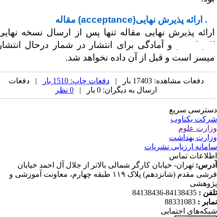
ذیرش نهایی(
acceptance
) مقاله
رائه پذیرش نهایی مقاله تنها پس از ارسال نسخه نهایی
proof pd
و آمادگی برای انتشار در شمار درحال انتشار
یسر است و قبل از آن داده نخواهد شد.
دفعات مشاهده: 17403 بار |
دفعات چاپ: 1510 بار
| دفعات
ارسال به دیگران: 0 بار |
0 نظر
ترسی سریع
کت یکتاوب
ارت علوم
ارت بهداشت
مانه ارزیابی نشریات
لاعات تماس
رس:
تهران- خیابان کارگر شمالی بالاتر از جلال آل احمد خیابان
فرشی مقدم (شانزدهم) پلاک ۱۱۹ طبقه چهارم، معاونت آموزشی و
وهشی
فن :
84138435-84138436
ابر :
88331083
که‌های اجتمایی