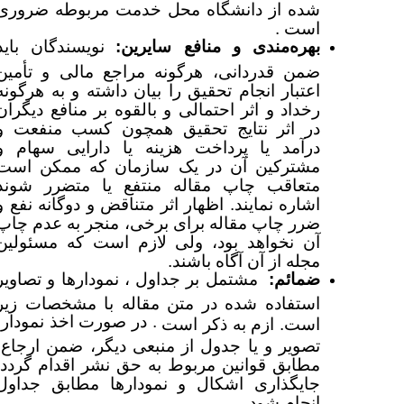
شده از دانشگاه محل خدمت مربوطه ضروری
است .
بهره‌مندی و منافع سایرین:
نویسندگان باید
ضمن قدردانی، هرگونه مراجع مالی و تأمین
اعتبار انجام تحقیق را بیان داشته و به هرگونه
رخداد و اثر احتمالی و بالقوه بر منافع دیگران
در اثر نتایج تحقیق همچون کسب منفعت و
درآمد یا پرداخت هزینه یا دارایی سهام و
مشترکین آن در یک سازمان که ممکن است
متعاقب چاپ مقاله منتفع یا متضرر شوند
اشاره نمایند. اظهار اثر متناقض و دوگانه نفع و
ضرر چاپ مقاله برای برخی،‌ منجر به عدم چاپ
آن نخواهد بود، ولی لازم است که مسئولین
مجله از آن آگاه باشند.
ضمائم:
مشتمل بر جداول ، نمودارها و تصاویر
استفاده شده در متن مقاله با مشخصات زیر
. در صورت اخذ نمودار،
است. ازم به ذکر است
تصویر و یا جدول از منبعی دیگر، ضمن ارجاع،
مطابق قوانین مربوط به حق نشر اقدام گردد.
جایگذاری اشکال و نمودارها مطابق جداول
انجام شود.