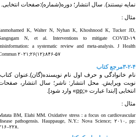
مایه نیستند). سال انتشار؛ دوره(شماره):صفحات انتخابی.
ثال :
Janmohamed K, Walter N, Nyhan K, Khoshnood K, Tucker JD
Sangngam N, et al. Interventions to mitigate COVID-۱
misinformation: a systematic review and meta-analysis. J Healt
Commun ۲۰۲۱;۲۶(۱۲):۸۴۶-۵۷
۳-۲-
مرجع کتاب
ام خانوادگی و حرف اول نام نویسنده(گان).عنوان کتاب.
وبت ویرایش. محل انتشار: ناشر؛ سال انتشار، صفحات
نتخابی [ابتدا عبارت «
pp:
» وارد شود].
ثال :
Matata BM, Elahi MM. Oxidative stress : a focus on cardiovascula
disease pathogensis. Hauppauge, N.Y.: Nova Science;
۲۰۱۰
, pp
۲۱۶
–
۲۲۸
.