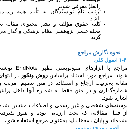
رابط) معرفی شود.
ترتیب نام نویسندگان به تأیید همه رسیده
باشد.
کلیه حقوق مؤلف و نشر محتوای مقاله به
مجله علمی پژوهشی نظام پزشکی واگذار می
گردد.
گارش مراجع
۱- اصول کلی
راجع با ابزارهای منبع‌نویسی نظیر
EndNote
نوشته
وند. مراجع مورد استناد براساس
روش ونکور
در انتهای
قاله به‌ترتیب ارجاع و استفاده در متن تنظیم، مرتب و
ماره‌گذاری و در متن فقط به شماره آنها داخل پرانتز
شاره شود.
وشته‌های شخصی و غیر رسمی و اطلاعات منتشر نشده
ز قبیل مقالاتی که تحت ارزیابی بوده و هنوز پذیرفته
شده‌اند و پایان نامه‌ها نباید به‌عنوان مرجع استفاده شوند.
اصول مرجع نویسی