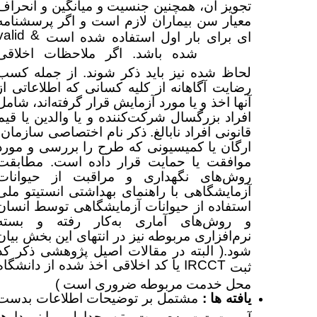
تجویز آن، همچنین جنسیت و میانگین و انحراف
معیار سن بیماران لازم است و اگر پرسشنامه
valid &
ای برای بار اول استفاده شده است
شده باشد. اگر ملاحظات اخلاقی
reliable
لحاظ شده نیز باید ذکر شوند. از جمله کسب
رضایت آگاهانه از کلیه کسانی که اطلاعاتی از
آنها اخذ و یا مورد آزمایش قرار گرفته‌اند، شامل
افراد بزرگسال شرکت‌کننده و یا والدین یا قیم
قانونی افراد نابالغ. ذکر نام اختصاصی سازمان،
ارگان یا کمیسیونی که طرح را بررسی و مورد
موافقت یا حمایت قرار داده‌ است. مطابقت
روش‌های نگهداری و مراقبت از حیوانات
آزمایشگاهی با راهنمای بهداشتی انستیتو ملی
استفاده از حیوانات آزمایشگاهی توسط انسان
و روش‌های آماری به‌کار رفته و بسته
نرم‌افزاری مربوطه نیز در انتهای این بخش بیان
شود.( البته در مقالات اصیل پژوهشی ذکر کد
IRCCT
یا کد اخلاقی اخذ شده از دانشگاه
ثبت
محل خدمت مربوطه ضروری است )
یافته ها :
مشتمل بر توضیحات اطلاعات بدست
به‌صورت متن، جداول و یا نمودارها