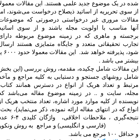
ده در یک موضوع جدید علمی هستند. این مقالات معمولاً
ز سوی تحریریه از اساتید ذیصلاح درخواست می‌شوند، اما
قالات مروری غیر درخواستی درصورتی که موضوعات
نها مناسب با اولویت مجله باشند و از سوی اساتید
رجسته و ماهری که در زمینه
موضوع مربوطه دارای
جارب تحقیقاتی متعدد و جایگاه متمایزی هستند ارسال
ود، پذیرفته خواهد شد.
این مقالات
معمولا حدود ۶۰۰۰ یا
یشتر می باشد .
ین مقالات شامل چکیده، مقدمه، روش بررسی (این بخش
امل روشهای جستجو و دستیابی به کلیه مراجع و مآخذ
رتبط و تعداد هریک از انواع در دسترس همانند کتاب،
جله، سایت و .. در زمینه موضوع مقاله می‌باشد که
ویسنده از کلیه موارد مورد اشاره، تعداد منتخب هریک از
نواع که در انتهای مقاله ارائه نموده، ذکر می‌نماید)، بحث،
تیجه‌گیری ، ملاحطات اخلاقی،
واژگان کلیدی ۴-۶ عدد
Mesh Wor
(فارسی و انگلیسی)
و مراجع به روش ونکور
حداقل ۱۰۰ مرجع می باشد
.