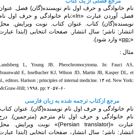
۴-مرجع فصلی از یک کتاب
ام خانوادگی و حرف اول نام نویسنده(گان) فصل. عنوان
صل. آوردن عبارت «
In
»:نام خانوادگی و حرف اول نام
ویسنده(گان) کتاب. عنوان کتاب. نوبت ویرایش. محل
نتشار: ناشر؛ سال انتشار. صفحات انتخابی (ابتدا عبارت
pp:
» وارد شود).
ثال :
Landsberg L, Young JB. Pheochromocytoma. In: Fauci AS
Braunwald E, Isselbacher KJ, Wilson JD, Martin JB, Kasper DL, e
al., editors. Harison
; principles of internal medicine.
۱۴
ed. New York
McGraw-Hill;
۱۹۹۸
. pp:
۲۰۵۷
–
۶۰
 مرجع ازکتاب ترجمه شده به زبان فارسی
ام خانوادگی و حرف اول نام نویسنده(گان). عنوان کتاب.
ام خانوادگی و حرف اول نام مترجم (مترجمین). درج
بارت «
(Persian translator)
» نوبت ویرایش. محل
نتشار: ناشر؛ سال انتشار، صفحات انتخابی
(ابتدا عبارت