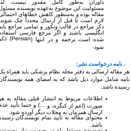
داوران به‌طور کامل مقدور نیست، لذا
مسئولیت این موضوع به‌عهده نویسنده مسئول
مقاله بوده و به‌منظور کاهش خطاهای احتمالی
لازم است تا قبل از ارسال مجدداً چک شوند.
ذکر مراجع در قالب ونکور و تمامی مراجع باید
انگلیسی باشند و اگر مرجع فارسی استفاده
Persian
) ذکر
شده است ترجمه و در انتها (
.
شود
خواست نشر:
ر مقاله ارسالی به دفتر مجله نظام پزشکی باید همراه یک
امه شامل موارد ذیل باشد که به امضای همه نویسندگان
سیده باشد:
اطلاعات مربوط به انتشار قبلی مقاله به هر
…
) و حتما تأیید عدم
صورت (اعم از کنگره، و
ارسال همزمان به مجلات دیگر آورده شود.
محتوای مقاله به تأیید تمام نویسندگان رسیده
باشد.
نویسنده مسئول (و در صورت نیاز نویسنده