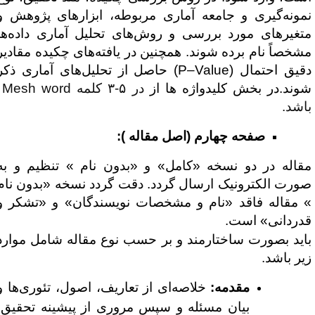
مونه‌گیری و جامعه آماری مربوطه، ابزارهای پژوهش و
تغیرهای مورد بررسی و روش‌های تحلیل آماری داده‌ها
شخصاً نام برده شوند. همچنین در یافته‌های چکیده مقادیر
قیق احتمال (
P–Value
) حاصل از تحلیل‌های آماری ذکر
وند.در بخش کلیدواژه ها از
در ۵-۳ کلمه
Mesh word
اشد.
صفحه چهارم (اصل مقاله ):
قاله در دو نسخه «کامل» و «بدون نام » تنظیم و به
ورت الکترونیک ارسال گردد. دقت گردد نسخه «بدون نام
 مقاله فاقد «نام و مشخصات نویسندگان» و «تشکر و
دردانی» است.
اید بصورت ساختارمند و بر حسب نوع مقاله شامل موارد
یر باشد.
مقدمه:
خلاصه‌ای از تعاریف، اصول، تئوری‌ها و
بیان مسئله و سپس مروری از پیشینه تحقیق،