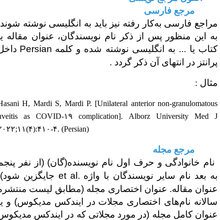
۱-۲ مرجع فارسی
راجع فارسی به‌کار رفته نیز باید به انگلیسی نوشته شوند.
ه این منظور پس از ذکر نام نویسندگان، عنوان مقاله یا
تاب یا ... به انگلیسی نوشته شده و کلمه
Persian
داخل
رانتز در انتهای آن ذکر گردد .
ثال :
Hasani H, Mardi S, Mardi P. [Unilateral anterior non-granulomatou
uveitis as COVID-۱۹ complication]. Alborz University Med 
۲۰۲۲;۱۱(۴):۴۱۰-۴. (Persian)
۲-۲ مرجع مجله
نام خانوادگی و حرف اول نام نویسنده(گان) (از نفر پنجم
ه بعد نام سایر نویسندگان با واژه
et al.
جایگزین شود).
نوان مقاله. عنوان اختصاری مجله (مطابق لیست منتشره
الانه نام‌های اختصاری مجلات در ایندکس مدیکوس) و یا
نوان کامل مجله (در مورد مجلاتی که در ایندکس مدیکوس