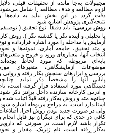
مجهولات به‌جا مانده از تحقیقات قبلی، دلایل
لزوم مطالعه و هدف مطالعه را شامل می‌شود.
دقت گردد در این بخش نباید به داده‌ها و
نتیجه‌گیری پژوهش اشاره شود
روش بررسی:
باید دقیقاً نوع تحقیق ( توصیفی
یا تحلیلی و آینده نگر یا گذشته نگر )، روش کار،
آزمایش یا مداخله را مورد اشاره قرارداده و نوع
و متد تحقیق، جامعه آماری، نمونه‌ها و نحوه
انتخاب آنها، معیارهای ورود و خروج و متغیرهای
پایه‌ای مربوطه که مورد لحاظ بوده‌اند،
موضوعات آزمایشگاهی، متغیرهای مورد
بررسی و ابزارهای سنجش بکار رفته و روایی و
پایایی آنها را مشخصاً ذکر نماید. چنانچه
دستگاهی مورد استفاده قرار گرفته است، نام
و آدرس کارخانه سازنده داخل پرانتز ذکر شود.
چنانچه متد و روش به‌کار رفته قبلاً اثبات شده و
استاندارد است، به مراجع مربوطه اشاره شود،
ولی در صورت جدید بودن روش اجرا، اطلاعات
کافی در حدی که برای دیگران نیز قابل انجام و
تکرار باشد لازم است. در صورتی که دارویی
به‌کار رفته است، نام ژنریک، مقدار و نحوه