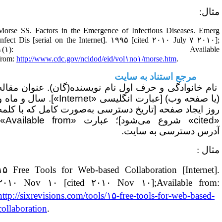
ثال:
Morse SS. Factors in the Emergence of Infectious Diseases. Emer
Infect Dis [serial on the Internet].
۱۹۹۵
[cited
۲۰۱۰
July
۷
۲۰۱۰
۱
(
۱
): Availabl
from:
http://www.cdc.gov/ncidod/eid/vol
۱
no
۱
/morse.htm
.
۷- مرجع استناد به سایت
نام خانوادگی و حرف اول نام نویسنده(گان). عنوان مقاله
یا صفحه وب) [عبارت انگلیسی «
Internet
»]. سال و ماه و
وز ایجاد صفحه [تاریخ دسترسی به‌صورت کامل که با کلمه
cited
» شروع می‌شود]؛ عبارت «
Available from
»:
درس دسترسی به سایت.
ثال :
۱۵
Free Tools for Web-based Collaboration [Internet]
۲۰۱۰
Nov
۱۰
[cited
۲۰۱۰
Nov
۱۰
];Available from
http://sixrevisions.com/tools/
۱۵
-free-tools-for-web-based-
collaboration
.