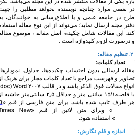
اره یکی از مقالات منتشر شده در این مجله می‌باشد. لکن
ر بعضی موارد چنانچه نویسنده بخواهد مطلبی را
جهت
رح در جامعه علمی و یا اطلاع‌رسانی به خوانندگان، به
فتر مجله ارسال نماید؛ می‌تواند از این نوع مقاله استفاده
ند. این مقالات شامل چکیده، اصل مقاله ، موضوع مقاله
 درصورت لزوم کلیدواژه است .
۲
تنظیم مقاله:
تعداد کلمات:
قاله ارسالی بدون احتساب چکیده‌ها، جداول، نمودارها،
صاویر و فهرست مراجع با تعداد کلمات مجاز برای هریک از
نواع مقالات فوق الذکر باشد و در قالب ۲۰۰۷
Word
(
doc
)
فاصله۱۵/۱ سانتی متر و حداقل ۲
٫
۵ سانتی‌متر حاشیه از
ر طرف تایپ شده باشد. برای متن فارسی از قلم «
B
Nazani
» وبرای متن لاتین از قلم «
Times New
Roma
» استفاده شود.
ندازه و قلم نگارش: