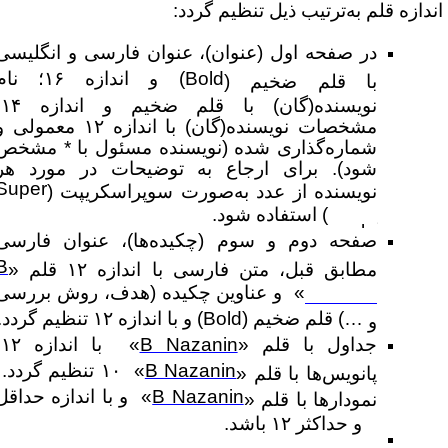
ندازه قلم به‌ترتیب ذیل تنظیم گردد:
در صفحه اول (عنوان)، عنوان فارسی و انگلیسی
Bold
) و اندازه ۱۶؛ نام
با قلم ضخیم (
نویسنده(گان) با قلم ضخیم و اندازه ۱۴؛
مشخصات نویسنده(گان) با اندازه ۱۲ معمولی و
شماره‌گذاری شده (نویسنده مسئول با * مشخص
شود). برای ارجاع به توضیحات در مورد هر
Super
نویسنده از عدد به‌صورت سوپراسکریپت (
) استفاده شود.
Script
صفحه دوم و سوم (چکیده‌ها)، عنوان فارسی
B
مطابق قبل، متن فارسی با اندازه ۱۲ قلم «
» و عناوین چکیده (هدف، روش بررسی
Nazanin
…
) قلم ضخیم (
Bold
) و با اندازه ۱۲ تنظیم گردد.
و
جداول با قلم «
B Nazanin
» با اندازه ۱۲،
B Nazanin
» ۱۰ تنظیم گردد.
پانویس‌ها با قلم «
B Nazanin
» و با اندازه حداقل
نمودارها با قلم «
۸ و حداکثر ۱۲ باشد.