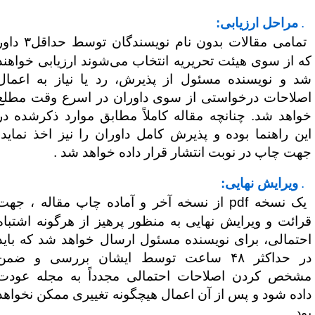
۵
مراحل ارزیابی:
تمامی مقالات بدون نام نویسندگان توسط حداقل۳ داور
ه از سوی هیئت تحریریه انتخاب می‌شوند ارزیابی خواهند
د و نویسنده مسئول از پذیرش، رد یا نیاز به اعمال
صلاحات درخواستی از سوی داوران در اسرع وقت مطلع
واهد شد. چنانچه مقاله کاملاً مطابق موارد ذکرشده در
ین راهنما بوده و پذیرش کامل داوران را نیز اخذ نماید،
هت چاپ در نوبت انتشار قرار داده خواهد شد .
۶
ویرایش نهایی:
یک نسخه
pdf
از نسخه آخر و آماده چاپ مقاله ، جهت
رائت و ویرایش نهایی به منظور پرهیز از هرگونه اشتباه
حتمالی، برای نویسنده مسئول ارسال خواهد شد که باید
در حداکثر ۴۸ ساعت توسط ایشان بررسی و ضمن
شخص کردن اصلاحات احتمالی مجدداً به مجله عودت
اده شود و پس از آن اعمال هیچگونه تغییری ممکن نخواهد
ود.