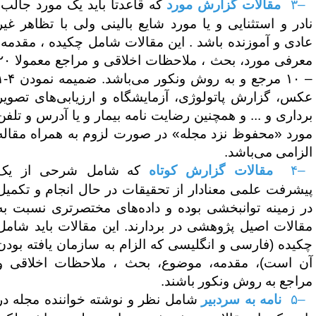
–
۳
مقالات گزارش مورد
که قاعدتا باید یک مورد جالب،
ادر و استثنایی و یا مورد شایع بالینی ولی با تظاهر غیر
ادی و آموزنده باشد . این مقالات شامل چکیده ، مقدمه،
عرفی مورد، بحث ، ملاحظات اخلاقی و مراجع معمولا ۲۰
۱۰ مرجع و به روش ونکور می‌باشد. ضمیمه نمودن ۴-۱
کس، گزارش پاتولوژی، آزمایشگاه و ارزیابی‌های تصویر
رداری و ... و همچنین رضایت نامه بیمار و یا آدرس و تلفن
ورد «محفوظ نزد مجله» در صورت لزوم به همراه مقاله
لزامی می‌باشد.
–
۴
مقالات گزارش کوتاه
که
شامل شرحی از یک
یشرفت علمی معنادار از تحقیقات در حال انجام و تکمیل
ر زمینه توانبخشی بوده و داده‌های مختصرتری نسبت به
قالات اصیل پژوهشی در بردارند. این مقالات باید شامل
کیده (فارسی و انگلیسی که الزام به سازمان یافته بودن
ن است)، مقدمه، موضوع، بحث ، ملاحظات اخلاقی و
راجع به روش ونکور باشند.
–
۵
نامه به سردبیر
شامل نظر و نوشته خواننده مجله در