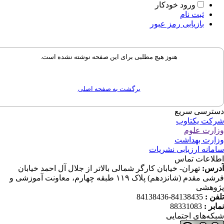
ورود خودکار
ثبت نام
بازیابی رمز عبور
هنوز هیچ مطلبی برای این صفحه نوشته نشده است.
برگشت به صفحه اصلی
ترسی سریع
کت یکتاوب
ارت علوم
ارت بهداشت
مانه ارزیابی نشریات
لاعات تماس
رس:
تهران- خیابان کارگر شمالی بالاتر از جلال آل احمد خیابان
فرشی مقدم (شانزدهم) پلاک ۱۱۹ طبقه چهارم، معاونت آموزشی و
وهشی
فن :
84138435-84138436
ابر :
88331083
که‌های اجتمایی