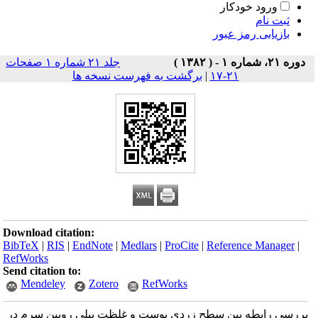
ورود خودکار
ثبت نام
بازیابی رمز عبور
دوره ۲۱، شماره ۱ - ( ۱۳۸۲ )
جلد ۲۱ شماره ۱ صفحات
۲۱-۱۷
|
برگشت به فهرست نسخه ها
Download citation:
BibTeX
|
RIS
|
EndNote
|
Medlars
|
ProCite
|
Reference Manager
|
RefWorks
Send citation to:
Mendeley
Zotero
RefWorks
بررسی رابطه بین سطح زردی پوست و غلظت بیلی روبین سرم در