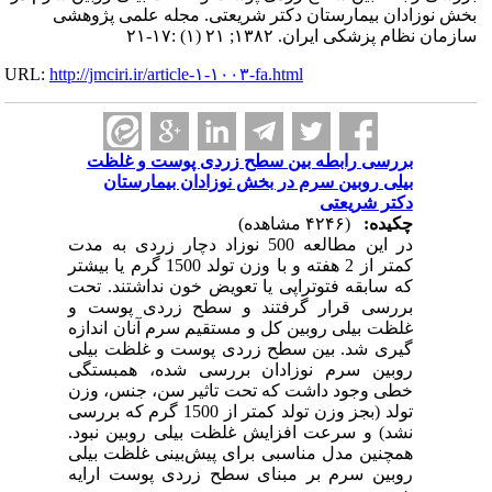
بخش نوزادان بیمارستان دکتر شریعتی. مجله علمی پژوهشی
سازمان نظام پزشکی ایران. ۱۳۸۲; ۲۱ (۱) :۱۷-۲۱
URL:
http://jmciri.ir/article-۱-۱۰۰۳-fa.html
بررسی رابطه بین سطح زردی پوست و غلظت
بیلی روبین سرم در بخش نوزادان بیمارستان
دکتر شریعتی
چکیده:
(۴۲۴۶ مشاهده)
در این مطالعه 500 نوزاد دچار زردی به مدت
کمتر از 2 هفته و با وزن تولد 1500 گرم یا بیشتر
که سابقه فتوتراپی یا تعویض خون نداشتند. تحت
بررسی قرار گرفتند و سطح زردی پوست و
غلظت بیلی روبین کل و مستقیم سرم آنان اندازه‌
گیری شد. بین سطح زردی پوست و غلظت بیلی
روبین سرم نوزادان بررسی شده، همبستگی
خطی وجود داشت که تحت تاثیر سن، جنس، وزن
تولد (بجز وزن تولد کمتر از 1500 گرم که بررسی
نشد) و سرعت افزایش غلظت بیلی روبین نبود.
همچنین مدل مناسبی برای پیش‌بینی غلظت بیلی
روبین سرم بر مبنای سطح زردی پوست ارایه