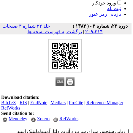
ورود خودکار
ثبت نام
بازیابی رمز عبور
دوره ۲۲، شماره ۳ - ( ۱۳۸۳ )
جلد ۲۲ شماره ۳ صفحات
۲۱۴-۲۰۹
|
برگشت به فهرست نسخه ها
Download citation:
BibTeX
|
RIS
|
EndNote
|
Medlars
|
ProCite
|
Reference Manager
|
RefWorks
Send citation to:
Mendeley
Zotero
RefWorks
ارزیابی سنجش میزان سرب و آنزیم دلتا- آمینولولینیک اسید