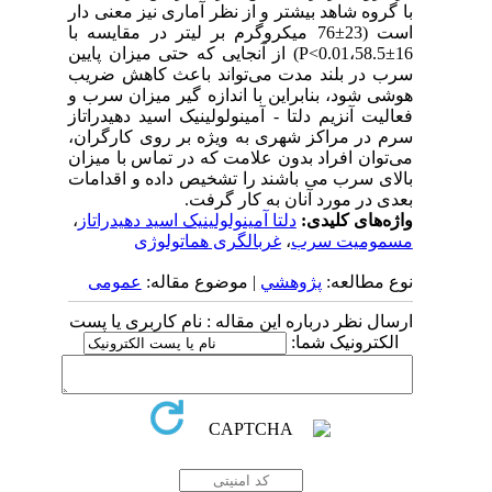
با گروه شاهد بیشتر و از نظر آماری نیز معنی دار
است (23±76 میکروگرم بر لیتر در مقایسه با
16±58.5،P<0.01) از آنجایی که حتی میزان پایین
سرب در بلند مدت می‌تواند باعث کاهش ضریب
هوشی شود، بنابراین با اندازه‌ گیر میزان سرب و
فعالیت آنزیم دلتا - آمینولولینیک اسید دهیدراتاز
سرم در مراکز شهری به ویژه بر روی کارگران،
می‌توان افراد بدون علامت که در تماس با میزان
بالای سرب می ‌باشند را تشخیص داده و اقدامات
بعدی در مورد آنان به کار گرفت.
واژه‌های کلیدی:
دلتا آمینولولینیک اسید دهیدراتاز
،
مسمومیت سرب
،
غربالگری هماتولوژی
نوع مطالعه:
پژوهشي
| موضوع مقاله:
عمومى
ارسال نظر درباره این مقاله : نام کاربری یا پست
الکترونیک شما: