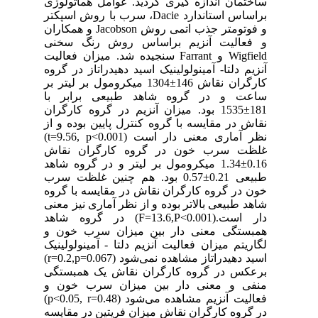
ساختمان اندازه ‌گیری گردید. عوامل هماتولوژی
براساس استاندارد Dacie، سرب با روش اسپکتر
و فوتومتر جذب اتمی روش Jacobson و همکاران
و فعالیت آنزیم براساس روش رنگ سخنی
Wigfield و Farrant سنجیده شد. میزان فعالیت
آنزیم دلتا- آمینولولینیک اسید دهیدراتاز در گروه
کارگران نقاش 146±1304 میکرومول بر لیتر بر
ساعت و در گروه شاهد طبیعی برابر با
181±1535 بود. میزان آنزیم در گروه کارگران
نقاش در مقایسه با گروه کنترل پایین بوده و از
نظر آماری معنی دار است (t=9.56, p<0.001)
غلظت سرب خون در گروه کارگران نقاش
0.16±1.34 میکرومول بر لیتر و در گروه شاهد
طبیعی 0.21±0.57 بود. هم چنین غلظت سرب
خون در گروه کارگران نقاش در مقایسه با گروه
شاهد طبیعی بالاتر بوده و از نظر آماری نیز معنی
دار است.(F=13.6,P<0.001) در گروه شاهد
همبستگی معنی دار بین میزان سرب خون و
لگاریتم میزان فعالیت آنزیم دلتا - آمینولولینیک
اسید دهیدراتاز مشاهده نمی‌شود (r=0.2,p=0.067)
برعکس در گروه کارگران نقاش یک همبستگی
منفی و معنی دار بین میزان سرب خون و
فعالیت آنزیم مشاهده می‌شود (p<0.05, r=0.48)
در گروه کارگران نقاش میزان فریتین در مقایسه