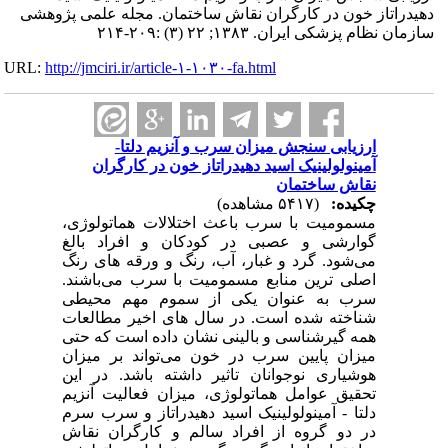
دهیدراتاز خون در کارگران نقاش ساختمان. مجله علمی پژوهشی
سازمان نظام پزشکی ایران. ۱۳۸۳; ۲۲ (۳) :۲۰۹-۲۱۴
URL:
http://jmciri.ir/article-۱-۱۰۳۰-fa.html
ارزیابی سنجش میزان سرب و آنزیم دلتا-
آمینولولینیک اسید دهیدراتاز خون در کارگران
نقاش ساختمان
چکیده:
(۵۴۱۷ مشاهده)
مسمومیت با سرب باعث اختلالات هماتولوژی،
گوارشی و عصبی در کودکان و افراد بالغ
می‌شود. گرد و غبار، آب، رنگ و ورقه ‌های رنگ
اصلی ‌ترین منابع مسمومیت با سرب می‌باشند.
سرب به عنوان یکی از سموم مهم محیطی
شناخته شده است. در سال ‌های اخیر مطالعات
همه گیرشناسی و بالینی نشان داده است که حتی
میزان پایین سرب در خون می‌تواند بر میزان
هوشیاری نوجوانان تاثیر داشته باشد. در این
تحقیق عوامل هماتولوژی، میزان فعالیت آنزیم
دلتا - آمینولولینیک اسید دهیدراتاز و سرب سرم
در دو گروه از افراد سالم و کارگران نقاش