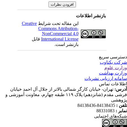
بازنشر اطلاعات
این مقاله تحت شرایط
Creative
Commons Attribution-
NonCommercial 4.0
International License
قابل
بازنشر است.
ترسی سریع
کت یکتاوب
ارت علوم
ارت بهداشت
مانه ارزیابی نشریات
لاعات تماس
رس:
تهران- خیابان کارگر شمالی بالاتر از جلال آل احمد خیابان
فرشی مقدم (شانزدهم) پلاک ۱۱۹ طبقه چهارم، معاونت آموزشی و
وهشی
فن :
84138435-84138436
ابر :
88331083
که‌های اجتمایی