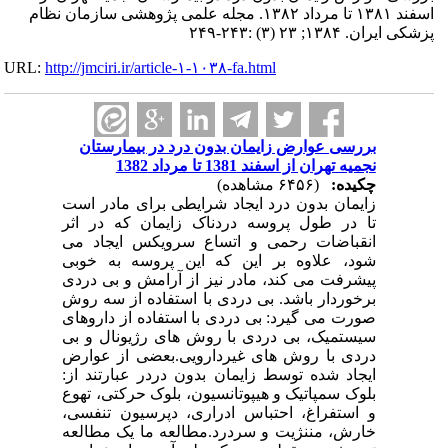
اسفند ۱۳۸۱ تا مرداد ۱۳۸۲. مجله علمی پژوهشی سازمان نظام
پزشکی ایران. ۱۳۸۴; ۲۳ (۳) :۲۴۳-۲۴۹
URL:
http://jmciri.ir/article-۱-۱۰۳۸-fa.html
بررسی عوارض زایمان بدون درد در بیمارستان
نجمیه تهران از اسفند 1381 تا مرداد 1382
چکیده:
(۶۴۵۶ مشاهده)
زایمان بدون درد ایجاد شرایطی برای مادر است
تا در طول پروسه دردناک زایمان که در اثر
انقباضات رحمی و اتساع سرویکس ایجاد می
شود، علاوه بر این که این پروسه به خوبی
پیشرفت می کند، مادر نیز از آرامش و بی دردی
برخوردار باشد. بی دردی با استفاده از سه روش
صورت می گیرد: بی دردی با استفاده از داروهای
سیستمیک، بی دردی با روش های رژیونال و بی
دردی با روش های غیردارویی.بعضی از عوارض
ایجاد شده توسط زایمان بدون دردر عبارتند از:
بلوک سمپاتیک و هیپوتانسیون، بلوک حرکتی، تهوع
و استفراغ، احتباس ادراری، دپرسیون تنفسی،
خارش، مننژیت و سردرد.مطالعه ما یک مطالعه