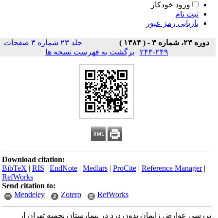
ورود خودکار
ثبت نام
بازیابی رمز عبور
دوره ۲۳، شماره ۳ - ( ۱۳۸۴ )
جلد ۲۳ شماره ۳ صفحات
۲۴۹-۲۴۳
|
برگشت به فهرست نسخه ها
Download citation:
BibTeX
|
RIS
|
EndNote
|
Medlars
|
ProCite
|
Reference Manager
|
RefWorks
Send citation to:
Mendeley
Zotero
RefWorks
بررسی عوارض زایمان بدون درد در بیمارستان نجمیه تهران از