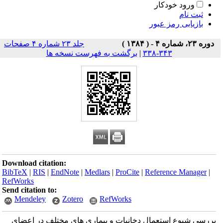
ورود خودکار
ثبت نام
بازیابی رمز عبور
دوره ۲۳، شماره ۴ - ( ۱۳۸۴ )
جلد ۲۳ شماره ۴ صفحات
۳۴۳-۳۳۸
|
برگشت به فهرست نسخه ها
Download citation:
BibTeX
|
RIS
|
EndNote
|
Medlars
|
ProCite
|
Reference Manager
|
RefWorks
Send citation to:
Mendeley
Zotero
RefWorks
بررسی شیوع استعمال دخانیات و بیماری های مختلف در اعضای