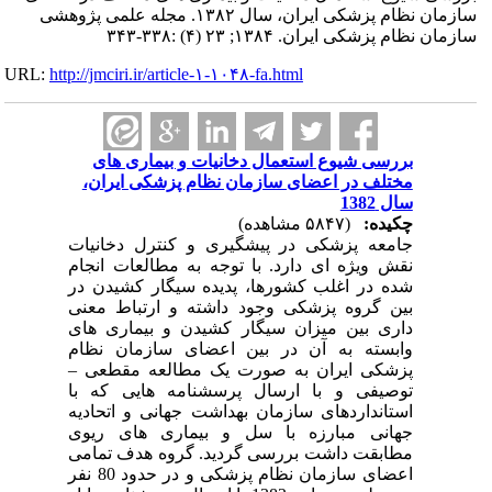
سازمان نظام پزشکی ایران، سال ۱۳۸۲. مجله علمی پژوهشی
سازمان نظام پزشکی ایران. ۱۳۸۴; ۲۳ (۴) :۳۳۸-۳۴۳
URL:
http://jmciri.ir/article-۱-۱۰۴۸-fa.html
بررسی شیوع استعمال دخانیات و بیماری های
مختلف در اعضای سازمان نظام پزشکی ایران،
سال 1382
چکیده:
(۵۸۴۷ مشاهده)
جامعه پزشکی در پیشگیری و کنترل دخانیات
نقش ویژه ای دارد. با توجه به مطالعات انجام
شده در اغلب کشورها، پدیده سیگار کشیدن در
بین گروه پزشکی وجود داشته و ارتباط معنی
داری بین میزان سیگار کشیدن و بیماری های
وابسته به آن در بین اعضای سازمان نظام
پزشکی ایران به صورت یک مطالعه مقطعی –
توصیفی و با ارسال پرسشنامه هایی که با
استانداردهای سازمان بهداشت جهانی و اتحادیه
جهانی مبارزه با سل و بیماری های ریوی
مطابقت داشت بررسی گردید. گروه هدف تمامی
اعضای سازمان نظام پزشکی و در حدود 80 نفر