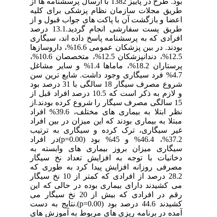
بود. طرح در پاییز 1382 با ارسال پرسشنامه ها از
طریق مجلات سازمان نظام پزشکی برای کلیه
اعضا و بازگشت آن با پاکت های جواب قبول و از
طریق پست سفارشی انجام گردید.13.1 درصد
افرادی که به پرسشنامه پاسخ داده اند، سیگاری
بودند. در بین پزشکان عمومی 16.6%، داروسازها
12.5%، دندانپزشکان 12.5%، متخصصان 10.6%،
پرستاران 18.2%، ماماها 1.4% و سایر مشاغل
4.7% فرد سیگاری وجود داشت. شایع ترین سن
شروع مصرف سیگار 18 سالگی با 31 درصد بود
و لازم به ذکر است که 10.5 درصد افراد قبل از
15 سالگی مصرف سیگار را شروع کرده بودند.از
نظر ابتلا به بیماری های مختلف، 39.6% افراد
مبتلا به بیماری بودند که این میزان در بین افراد
غیر سیگاری، ترک کرده و سیگاری به ترتیب
37.2%، 46.4% و 45% بود (p=0.00)در افراد
سیگاری میزان بروز بیماری های وابسته به
دخانیات با توجه به افزایش تعداد نخ سیگار
مصرفی روزانه افزایش پیدا کرد به طوری که
28.2 درصد از افرادی که کمتر از 10 نخ سیگار
می کشیدند دارای بیماری بوده در حالی که این
رقم در افرادی که بیش از 20 نخ سیگار می
کشیدند 44.6 درصد بود (p=0.00).نتایج به دست
آمده در برنامه ریزی های مربوط به آموزش های