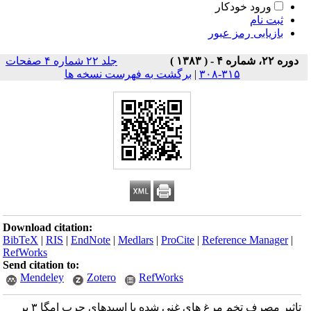
ورود خودکار
ثبت نام
بازیابی رمز عبور
دوره ۲۲، شماره ۴ - ( ۱۳۸۳ )
جلد ۲۲ شماره ۴ صفحات
۳۱۵-۳۰۸
|
برگشت به فهرست نسخه ها
Download citation:
BibTeX
|
RIS
|
EndNote
|
Medlars
|
ProCite
|
Reference Manager
|
RefWorks
Send citation to:
Mendeley
Zotero
RefWorks
تاثیر مصرف تخم مرغ های غنی شده با اسیدهای چرب امگا ۳ بر