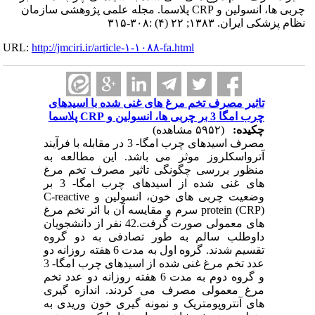
چربی ها، انسولین و CRP پلاسما. مجله علمی پژوهشی سازمان
نظام پزشکی ایران. ۱۳۸۳; ۲۲ (۴) :۳۰۸-۳۱۵
URL:
http://jmciri.ir/article-۱-۱۰۸۸-fa.html
تاثیر مصرف تخم مرغ های غنی شده با اسیدهای
چرب امگا 3 بر چربی ها، انسولین و CRP پلاسما
چکیده:
(۵۹۵۲ مشاهده)
مصرف اسیدهای چرب امگا- 3 در مقابله با فرآیند
آترواسکلروز موثر می باشد. این مطالعه به
منظور بررسی چگونگی تاثیر مصرف تخم مرغ
های غنی شده از اسیدهای چرب امگا- 3 بر
وضعیت چربی های خون، انسولین و C-reactive
protein (CRP) سرم و مقایسه آن با اثر تخم مرغ
های معمولی صورت گرفت.42 نفر از دانشجویان
داوطلب سالم به طور تصادفی به دو گروه
تقسیم شدند. گروه اول به مدت 6 هفته روزانه دو
عدد تخم مرغ غنی شده از اسیدهای چرب امگا- 3
و گروه دوم به مدت 6 هفته روزانه دو عدد تخم
مرغ معمولی مصرف می کردند. اندازه گیری
های آنتروپومتریک و نمونه گیری خون وریدی به