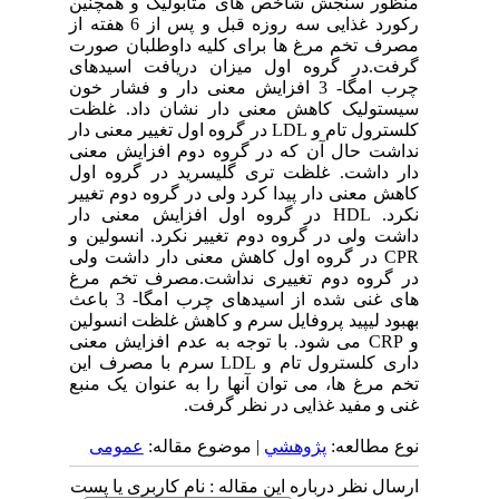
منظور سنجش شاخص های متابولیک و همچنین
رکورد غذایی سه روزه قبل و پس از 6 هفته از
مصرف تخم مرغ ها برای کلیه داوطلبان صورت
گرفت.در گروه اول میزان دریافت اسیدهای
چرب امگا- 3 افزایش معنی دار و فشار خون
سیستولیک کاهش معنی دار نشان داد. غلظت
کلسترول تام و LDL در گروه اول تغییر معنی دار
نداشت حال آن که در گروه دوم افزایش معنی
دار داشت. غلظت تری گلیسرید در گروه اول
کاهش معنی دار پیدا کرد ولی در گروه دوم تغییر
نکرد. HDL در گروه اول افزایش معنی دار
داشت ولی در گروه دوم تغییر نکرد. انسولین و
CPR در گروه اول کاهش معنی دار داشت ولی
در گروه دوم تغییری نداشت.مصرف تخم مرغ
های غنی شده از اسیدهای چرب امگا- 3 باعث
بهبود لیپید پروفایل سرم و کاهش غلظت انسولین
و CRP می شود. با توجه به عدم افزایش معنی
داری کلسترول تام و LDL سرم با مصرف این
تخم مرغ ها، می توان آنها را به عنوان یک منبع
غنی و مفید غذایی در نظر گرفت.
نوع مطالعه:
پژوهشي
| موضوع مقاله:
عمومى
ارسال نظر درباره این مقاله : نام کاربری یا پست