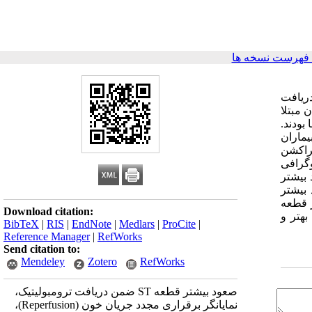
فهرست نسخه ها
ماه 1379 تا شهریور ماه 1381 که کاندیدای دریافت
وریدی (استرپتوکیناز) مورد بررسی قرار گرفتند. 60% بیماران مبتلا
فریور تواما بودند.
پتوکیناز، افزایش صعود قطعه ST روی داد، 46% بیماران دچار افت قطعه ST شدند و در 8% بیماران
 که در گروه با افزایش صعود قطعه ST، اجکشن فراکشن
±8.91 و P<0.0001).در بیماران آنژیوگرافی
78% بیماران با عدم صعود بیشتر
، در مقابل 0% بیماران با صعود بیشتر
صعود بیشتر قطعه
Download citation:
بهتر و
BibTeX
|
RIS
|
EndNote
|
Medlars
|
ProCite
|
Reference Manager
|
RefWorks
Send citation to:
Mendeley
Zotero
RefWorks
صعود بیشتر قطعه ST ضمن دریافت ترومبولیتیک،
نمایانگر برقراری مجدد جریان خون (Reperfusion)،