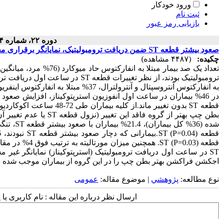
ورود خودکار
ثبت نام
بازیابی رمز عبور
دوره ۲۲، شماره ۴ - ( ۱۳۸۳ )
صعود بیشتر قطعه ST ضمن دریافت ترومبولیتیک، نمایانگر برقراری مجدد جریان خون (Reperfusion)، در بیماران با انفارکتوس حاد میوکارد
چکیده:
(۴۴۸۷ مشاهده)
ST در ساعت اول دریافت ترومبولیتیک (استرپتوکیناز) نمایانگر غیر
اجکشن فراکشن بهتر بطن چپ را در این گروه از بیماران موجب شده 
نوع مطالعه:
پژوهشي
| موضوع مقاله:
عمومى
ارسال نظر درباره این مقاله : نام کاربری ی