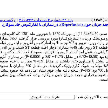
جلد ۲۲ شماره ۴ صفحات ۳۲۲-۳۱۶
|
برگشت به 
تعداد یک صد بیمار مبتلا به انفارکتوس حاد میوکارد (76% مرد، میانگین سنی 54.59±11.84) از مهر
ترومبولیتیک بودند، از نظر تغییرات قطعه ST در ساعت اول دریافت ترومبولیتیک 
به انفارکتوس آنتروسپتال و آنترولترال، 37% مبتلا به انفارکتوس اینفریور و اینفروپوستریور و 3% نیز مبتلا به انفارکتوس آنتریور و این
در 46% بیماران در ساعت اول انفوزیون استر
قطعه ST بدون تغییر ماند.از کلیه بیماران طی 72-48 ساعت اکوکاردیوگرافی به عمل آمد
بطن چپ بهتر از گروه فاقد این تغییر (نزول قطعه ST یا عدم تغییر آن) بود (48.58±6.72 در مقابل 41.75
شده (36% کل بیماران)، 21.4% بیماران با صعود بیشتر قطعه ST، تنگی بیشتر یا مساوی 75% داشتند در مقابل .9
قطعه ST (P=0.04).بیمارانی که دچار صعود بیشتر قطعه ST نبودند، 6% مبتلا به شوک کاردیوژنیک گردیدند
قطعه ST (P=0.03). همچنین میزان مورتالیته به ترتیب فوق 4% در مقابل 0% بود (P=NS).نتیجه یافته های فوق نشان می دهد که 
 مستقیم برقراری مجدد جریان خون میوکارد بوده، که فونکسیون بطنی 
است.
ا پست الکترونیک شما: