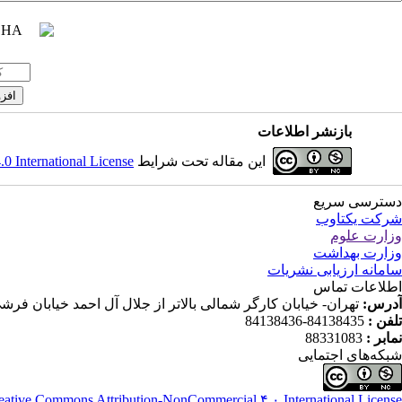
بازنشر اطلاعات
این مقاله تحت شرایط
 International License
دسترسی سریع
شرکت یکتاوب
وزارت علوم
وزارت بهداشت
سامانه ارزیابی نشریات
اطلاعات تماس
آدرس:
تهران- خیابان کارگر شمالی بالاتر از جلال آل احمد خیابان فرشی مقدم (شانزدهم) پلاک ۱۱۹ ط
تلفن :
84138435-84138436
نمابر :
88331083
شبکه‌های اجتمایی
eative Commons Attribution-NonCommercial ۴,۰ International License