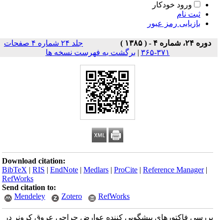
ورود خودکار
ثبت نام
بازیابی رمز عبور
دوره ۲۴، شماره ۴ - ( ۱۳۸۵ )
جلد ۲۴ شماره ۴ صفحات
۳۷۱-۳۶۵
|
برگشت به فهرست نسخه ها
Download citation:
BibTeX
|
RIS
|
EndNote
|
Medlars
|
ProCite
|
Reference Manager
|
RefWorks
Send citation to:
Mendeley
Zotero
RefWorks
بررسی فاکتورهای پیشگویی کننده عوارض جراحی عروق کرونر در