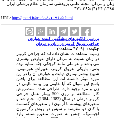
زنان و مردان. مجله علمی پژوهشی سازمان نظام پزشکی ایران.
۱۳۸۵; ۲۴ (۴) :۳۶۵-۳۷۱
URL:
http://jmciri.ir/article-۱-۱۰۹۶-fa.html
بررسی فاکتورهای پیشگویی کننده عوارض
جراحی عروق کرونر در زنان و مردان
چکیده:
(۴۳۰۹ مشاهده)
زمینه: مشاهدات نشان داده اند که جراحی کرونر
در زنان نسبت به مردان دارای عوارض بیشتری
می باشد و عواملی مانند کوچکی جثه، نمایه توده
بدنی، باریکی عروق کرونر، تغییرات هورمونی،
شیوع بیشتر بیماری دیابت و عوارض آن را در این
مورد موثر دانسته اند. این مطالعه برای یافتن
پاسخ این سوال که آیا تفاوتی بین پیامد بالینی در
زن و مرد وجود دارد، طراحی شده است.روش
کار: مطالعه بر روی 500 بیمار عمل جراحی
کرونر درطی دو سال (1382 -1384)، انجام شد و
متغیرهای پیوسته با آزمون t و متغیرهای گسسته
با کای دو مقایسه و سپس در روش رگرسیون
لجیستیک، جنس به صورت متغیروابسته، وارد