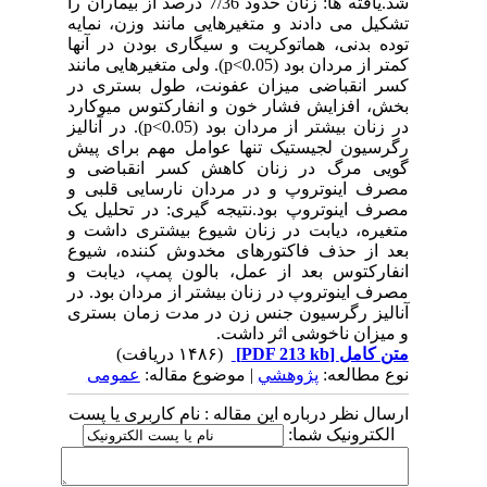
شد.یافته ها: زنان حدود 7/36 درصد از بیماران را
تشکیل می دادند و متغیرهایی مانند وزن، نمایه
توده بدنی، هماتوکریت و سیگاری بودن در آنها
کمتر از مردان بود (p<0.05). ولی متغیرهایی مانند
کسر انقباضی میزان عفونت، طول بستری در
بخش، افزایش فشار خون و انفارکتوس میوکارد
در زنان بیشتر از مردان بود (p<0.05). در آنالیز
رگرسیون لجیستیک تنها عوامل مهم برای پیش
گویی مرگ در زنان کاهش کسر انقباضی و
مصرف اینوتروپ و در مردان نارسایی قلبی و
مصرف اینوتروپ بود.نتیجه گیری: در تحلیل یک
متغیره، دیابت در زنان شیوع بیشتری داشت و
بعد از حذف فاکتورهای مخدوش کننده، شیوع
انفارکتوس بعد از عمل، بالون پمپ، دیابت و
مصرف اینوتروپ در زنان بیشتر از مردان بود. در
آنالیز رگرسیون جنس زن در مدت زمان بستری
و میزان ناخوشی اثر داشت.
متن کامل
[PDF 213 kb]
(۱۴۸۶ دریافت)
نوع مطالعه:
پژوهشي
| موضوع مقاله:
عمومى
ارسال نظر درباره این مقاله : نام کاربری یا پست
الکترونیک شما: