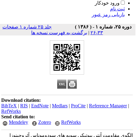
ورود خودکار
ثبت نام
بازیابی رمز عبور
دوره ۲۵، شماره ۱ - ( ۱۳۸۶ )
جلد ۲۵ شماره ۱ صفحات
۳۳-۲۶
|
برگشت به فهرست نسخه ها
Download citation:
BibTeX
|
RIS
|
EndNote
|
Medlars
|
ProCite
|
Reference Manager
|
RefWorks
Send citation to:
Mendeley
Zotero
RefWorks
الگوی مقاومت آنتی بیوتیکی سویه های سودوموناس آئروجینوزا