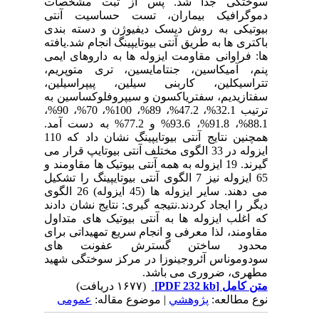
سوختگی جدا شد. پس از ثبت مشخصات
دموگرافیک بیماران، تست حساسیت آنتی
بیوتیکی به روش دیسک دیفیوژن و دسته بندی
باکتری ها به طریق آنتی بیوتایپینگ انجام شد.یافته
ها: فراوانی مقاومت ایزوله ها به داروهای ایمی
پنم، آمیکاسین، جنتامایسین، تری متوپریم،
تتراسیکلین، کاربنی سیلین، پیپراسیلین،
سفتازیدیم، سفتریاکسون و سیپروفلوکساسین به
ترتیب 32.1%، 47.2%، 89%، 100%، 70%، 90%،
88.1%، 91.8%، 93.6% و 77.2% به دست آمد.
همچنین نتایج آنتی بیوتایپینگ نشان داد که 110
ایزوله در 33 الگوی مختلف آنتی بیوتایپ قرار می
گیرند. 19 ایزوله به همه آنتی بیوتیک ها مقاومند و
65 ایزوله نیز 7 الگوی آنتی بیوتایپینگ را تشکیل
می دهند. سایر ایزوله ها (45 ایزوله) 26 الگوی
دیگر را ایجاد کردند.نتیجه گیری: نتایج نشان دادند
که اغلب ایزوله ها به آنتی بیوتیک های متداول
مقاومند، لذا معرفی و انجام سریع تمهیداتی برای
محدود ساختن گسترش عفونت های
سودوموناس آئروجینوزا در مرکز سوختگی شهید
مطهری، ضروری می باشد.
متن کامل
[PDF 232 kb]
(۱۶۷۷ دریافت)
نوع مطالعه:
پژوهشي
| موضوع مقاله:
عمومى