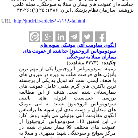
جداشده از عفونت های بیماران مبتلا به سوختگی. مجله علمی
پژوهشی سازمان نظام پزشکی ایران. ۱۳۸۶; ۲۵ (۱) :۲۶-۳۳
URL:
http://jmciri.ir/article-۱-۱۱۱۸-fa.html
الگوی مقاومت آنتی بیوتیکی سویه های
سودوموناس آئروجینوزا جداشده از عفونت های
بیماران مبتلا به سوختگی
چکیده:
(۴۳۷۳ مشاهده)
زمینه: سودوموناس آئروجینوزا یکی از مهم ترین
پاتوژن های فرصت طلب به ویژه در میزبان های
با ضعف ایمنی است که تبدیل به یکی از برجسته
ترین باکتری های گرم منفی عامل عفونت های
بیمارستانی شده است. هدف از این مطالعه
بررسی حساسیت ایزوله های بالینی
سودوموناس آئروجینوزا نسبت به آنتی بیوتیک
های متداول و دسته بندی این سویه ها براساس
الگوی مقاومت آنتی بیوتیکی می باشد.روش کار:
در این تحقیق 110 سودوموناس آئروجینوزا از
عفونت های مختلف 99 بیمار بستری شده در
مرکز سوانح و سوختگی شهید مطهری و مبتلا به