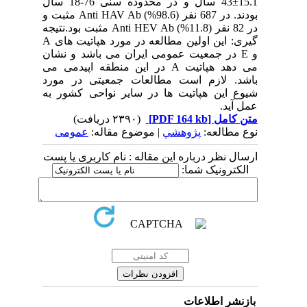
15.1±43 سال و در محدوده سنی 76-18 سال
بودند. در 687 نفر (98.6%) Anti HAV Ab مثبت و
در 82 نفر (11.8%) Anti HEV Ab مثبت بود.نتیجه
گیری: این اولین مطالعه در مورد هپاتیت های A
و E در جمعیت عمومی ایران می باشد و نشان
می دهد هپاتیت A در این منطقه اپیدمی می
باشد. لازم است مطالعات جمعیتی در مورد
شیوع این هپاتیت ها در سایر نواحی کشور به
عمل آید.
متن کامل
[PDF 164 kb]
(۲۳۹۰ دریافت)
نوع مطالعه:
پژوهشي
| موضوع مقاله:
عمومى
ارسال نظر درباره این مقاله : نام کاربری یا پست
الکترونیک شما:
بازنشر اطلاعات