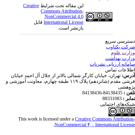
این مقاله تحت شرایط
Creative
Commons Attribution-
NonCommercial 4.0
International License
قابل
بازنشر است.
ترسی سریع
کت یکتاوب
ارت علوم
ارت بهداشت
مانه ارزیابی نشریات
لاعات تماس
رس:
تهران- خیابان کارگر شمالی بالاتر از جلال آل احمد خیابان
فرشی مقدم (شانزدهم) پلاک ۱۱۹ طبقه چهارم، معاونت آموزشی و
وهشی
فن :
84138435-84138436
ابر :
88331083
که‌های اجتمایی
This work is licensed under a
Creative Commons Attributio
.
NonCommercial ۴,۰ International Licen