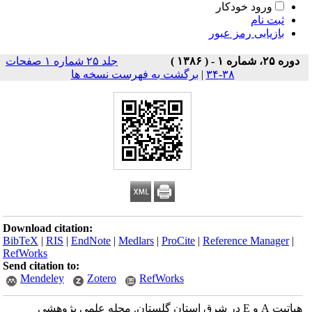
ورود خودکار
ثبت نام
بازیابی رمز عبور
دوره ۲۵، شماره ۱ - ( ۱۳۸۶ )
جلد ۲۵ شماره ۱ صفحات
۳۸-۳۴
|
برگشت به فهرست نسخه ها
Download citation:
BibTeX
|
RIS
|
EndNote
|
Medlars
|
ProCite
|
Reference Manager
|
RefWorks
Send citation to:
Mendeley
Zotero
RefWorks
هپاتیت A و E در شرق استان گلستان. مجله علمی پژوهشی