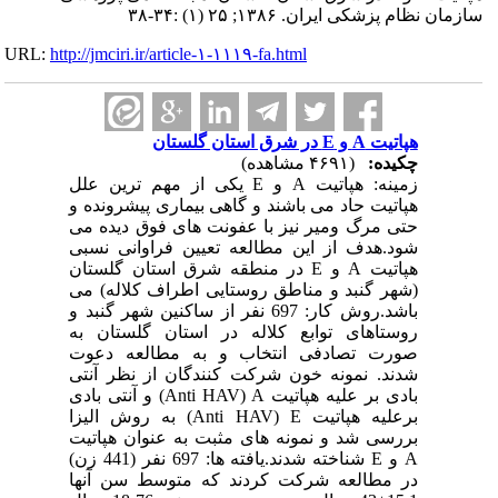
سازمان نظام پزشکی ایران. ۱۳۸۶; ۲۵ (۱) :۳۴-۳۸
URL:
http://jmciri.ir/article-۱-۱۱۱۹-fa.html
هپاتیت A و E در شرق استان گلستان
چکیده:
(۴۶۹۱ مشاهده)
زمینه: هپاتیت A و E یکی از مهم ترین علل
هپاتیت حاد می باشند و گاهی بیماری پیشرونده و
حتی مرگ ومیر نیز با عفونت های فوق دیده می
شود.هدف از این مطالعه تعیین فراوانی نسبی
هپاتیت A و E در منطقه شرق استان گلستان
(شهر گنبد و مناطق روستایی اطراف کلاله) می
باشد.روش کار: 697 نفر از ساکنین شهر گنبد و
روستاهای توابع کلاله در استان گلستان به
صورت تصادفی انتخاب و به مطالعه دعوت
شدند. نمونه خون شرکت کنندگان از نظر آنتی
بادی بر علیه هپاتیت Anti HAV) A) و آنتی بادی
برعلیه هپاتیت Anti HAV) E) به روش الیزا
بررسی شد و نمونه های مثبت به عنوان هپاتیت
A و E شناخته شدند.یافته ها: 697 نفر (441 زن)
در مطالعه شرکت کردند که متوسط سن آنها