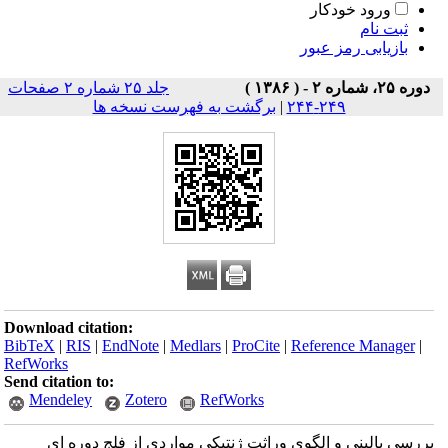
ورود خودکار
ثبت نام
بازیابی رمز عبور
دوره ۲۵، شماره ۲ - ( ۱۳۸۶ )
جلد ۲۵ شماره ۲ صفحات
۲۴۹-۲۴۴
|
برگشت به فهرست نسخه ها
Download citation:
BibTeX
|
RIS
|
EndNote
|
Medlars
|
ProCite
|
Reference Manager
|
RefWorks
Send citation to:
Mendeley
Zotero
RefWorks
بررسی بالینی و الگوی وراثت ژنتیکی مواردی از فلج دوره ای