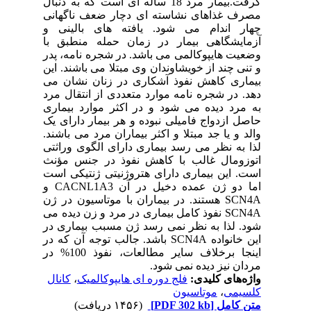
گرفت.بیمار مرد 18 ساله ای است که به دنبال
مصرف غذاهای نشاسته ای دچار ضعف ناگهانی
چهار اندام می شود. یافته های بالینی و
آزمایشگاهی بیمار در زمان حمله منطبق با
وضعیت هایپوکالمی می باشد. در شجره نامه، پدر
و تنی چند از خویشاوندان وی مبتلا می باشند. این
بیماری کاهش نفوذ آشکاری در زنان نشان می
دهد. در شجره نامه موارد متعددی از انتقال مرد
به مرد دیده می شود و در اکثر موارد بیماری
حاصل ازدواج فامیلی نبوده و هر بیمار دارای یک
والد و یا جد مبتلا و اکثر بیماران مرد می باشند.
لذا به نظر می رسد بیماری دارای الگوی وراثتی
اتوزومال غالب با کاهش نفوذ در جنس مؤنث
است. این بیماری دارای هتروژنیتی ژنتیکی است
اما دو ژن عمده دخیل در آن CACNL1A3 و
SCN4A هستند. در بیماران با موتاسیون در ژن
SCN4A نفوذ کامل بیماری در مرد و زن دیده می
شود. لذا به نظر نمی رسد ژن مسبب بیماری در
این خانواده SCN4A باشد. جالب توجه آن که در
اینجا برخلاف سایر مطالعات، نفوذ 100% در
مردان نیز دیده نمی شود.
واژه‌های کلیدی:
فلج دوره ای هایپوکالمیک
،
کانال
کلسیمی
،
موتاسیون
متن کامل
[PDF 302 kb]
(۱۴۵۶ دریافت)