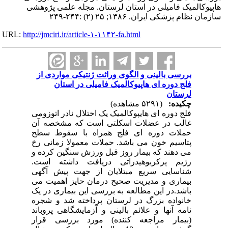
هاپیوکالمیک فامیلی در استان لرستان. مجله علمی پژوهشی
سازمان نظام پزشکی ایران. ۱۳۸۶; ۲۵ (۲) :۲۴۴-۲۴۹
URL:
http://jmciri.ir/article-۱-۱۱۴۲-fa.html
بررسی بالینی و الگوی وراثت ژنتیکی مواردی از
فلج دوره ای هاپیوکالمیک فامیلی در استان
لرستان
چکیده:
(۵۲۹۱ مشاهده)
فلج دوره ای هایپوکالمیک یک اختلال نادر اتوزومی
غالب در عضلات اسکلتی است که مشخصه آن
حملات دوره ای فلج همراه با سقوط سطح
پتاسیم خون می باشد. حملات معمولا زمانی رخ
می دهند که بیمار روز قبل ورزش سنگین کرده و
رژیم پرکربوهیدراتی دریافت داشته است.
شناسایی سریع مبتلایان از جهت پیش آگهی
بیماری و مدیریت صحیح درمان حایز اهمیت می
باشد.در این مطالعه به بررسی این بیماری در یک
خانواده بزرگ در لرستان پرداخته شد و شجره
نامه آنها و علائم بالینی و آزمایشگاهی پروباند
(بیمار مراجعه کننده) مورد بررسی قرار