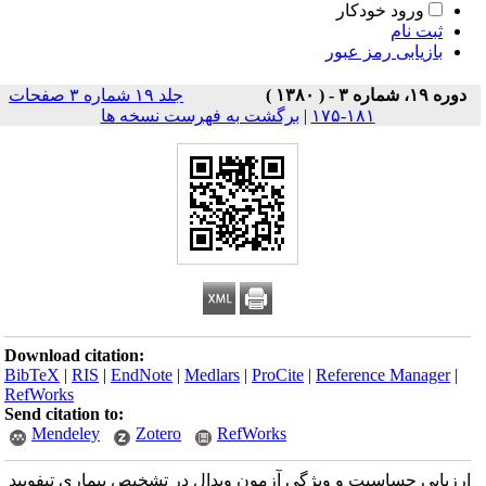
ورود خودکار
ثبت نام
بازیابی رمز عبور
دوره ۱۹، شماره ۳ - ( ۱۳۸۰ )
جلد ۱۹ شماره ۳ صفحات
۱۸۱-۱۷۵
|
برگشت به فهرست نسخه ها
Download citation:
BibTeX
|
RIS
|
EndNote
|
Medlars
|
ProCite
|
Reference Manager
|
RefWorks
Send citation to:
Mendeley
Zotero
RefWorks
ارزیابی حساسیت و ویژگی آزمون ویدال در تشخیص بیماری تیفویید