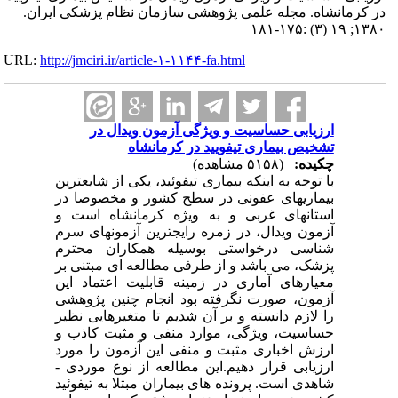
در کرمانشاه. مجله علمی پژوهشی سازمان نظام پزشکی ایران.
۱۳۸۰; ۱۹ (۳) :۱۷۵-۱۸۱
URL:
http://jmciri.ir/article-۱-۱۱۴۴-fa.html
ارزیابی حساسیت و ویژگی آزمون ویدال در
تشخیص بیماری تیفویید در کرمانشاه
چکیده:
(۵۱۵۸ مشاهده)
با توجه به اینکه بیماری تیفوئید، یکی از شایعترین
بیماریهای عفونی در سطح کشور و مخصوصا در
استانهای غربی و به ویژه کرمانشاه است و
آزمون ویدال، در زمره رایجترین آزمونهای سرم
شناسی درخواستی بوسیله همکاران محترم
پزشک، می باشد و از طرفی مطالعه ای مبتنی بر
معیارهای آماری در زمینه قابلیت اعتماد این
آزمون، صورت نگرفته بود انجام چنین پژوهشی
را لازم دانسته و بر آن شدیم تا متغیرهایی نظیر
حساسیت، ویژگی، موارد منفی و مثبت کاذب و
ارزش اخباری مثبت و منفی این آزمون را مورد
ارزیابی قرار دهیم.این مطالعه از نوع موردی -
شاهدی است. پرونده های بیماران مبتلا به تیفوئید