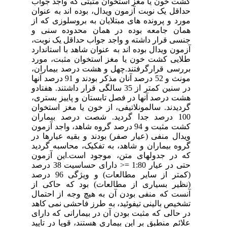
کشت خون یا مغز استخوان مثبتی که واجد جواب
حداقل یک نوبت آزمون ویدال، بوده اند به عنوان
مورد و پرونده های مبتلایان به بروسلوزی که از
همان جامعه بوده در همان محدوده سنی و
جنسی قرار داشته و واجد جواب حداقل یک نوبت،
آزمون ویدال بوده اند به عنوان شاهد با استاندارد
طلایی کشت خون یا مغز استخوان مثبت، مورد
بررسی قرارگرفتند.چهل و هشت درصد بیماران،
مونث و 52 درصد آنان مذکر بودند و 91 درصد آنها
در سنین کمتر از 35 سالگی قرار داشتند. هفتادو
هشت درصد آنها در فصل تابستان و پاییز بستری،
گردیدند. سالمونلاتیفی، از خون یا مغز استخوان
100 درصد جدا گردید. شصت درصد بیماران
کشت مثبت و 94 درصد گروه شاهد، واجد آزمون
ویدال منفی (عیار صفر) بودند و بقیه عیارها در
گروه بیماران و شاهد، به تفکیک، محاسبه گردید
که در جدولهای متن، موجود است.این آزمون
حتی در عیار 1:80 =< دارای حساسیت 38 درصد
(کمتر از سایر مطالعات) و ویژگی 96 درصد
(نظیر بسیاری از مطالعات) بود که حاکی از
آنست که منفی بودن آن به هیچ وجه از احتمال
تشخیص بالینی تیفوئید، به طرز فاحشی نمی کاهد
در حالی که مثبت بودن آن در بیمارانی که دارای
علائم منطبق بر این بیماری هستند، قویا در تایید