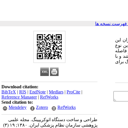
فهرست نسخه ها
ران این
ن نوع
مناسب و فاصله
جام شد و با
و کریپینگ برای
Download citation:
BibTeX
|
RIS
|
EndNote
|
Medlars
|
ProCite
|
Reference Manager
|
RefWorks
Send citation to:
Mendeley
Zotero
RefWorks
طراحی و ساخت دستگاه اتوکریپینگ. مجله علمی
پژوهشی سازمان نظام پزشکی ایران. ۱۳۸۰; ۱۹ (۳)