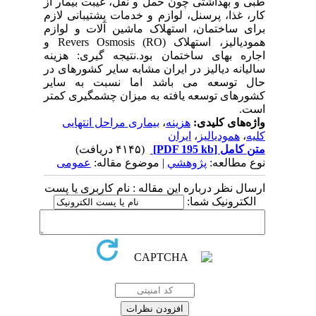
طبی و بهداشتی چون حمل و نقل، غیبت بیمار از
کار، غذا، پرسنل، لوازم و خدمات پشتیبانی لازم
برای ساختمان، استهلاک ماشین آلات و لوازم
همودیالیز، استهلاک Revers Osmosis (RO) و
اجاره بهای ساختمان بود.نتیجه گیری: هزینه
سالیانه دیالیز در ایران مشابه سایر کشورهای در
حال توسعه می باشد اما نسبت به سایر
کشورهای توسعه یافته به میزان چشمگیری کمتر
است.
واژه‌های کلیدی:
هزینه
،
بیماری مراحل انتهایی
کلیه
،
همودیالیز
،
ایران
متن کامل
[PDF 195 kb]
(۴۱۴۵ دریافت)
نوع مطالعه:
پژوهشي
| موضوع مقاله:
عمومى
ارسال نظر درباره این مقاله : نام کاربری یا پست
الکترونیک شما: