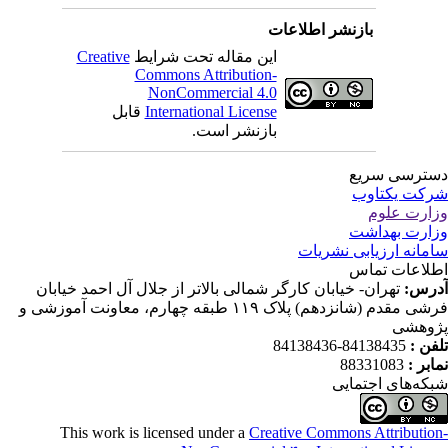
بازنشر اطلاعات
این مقاله تحت شرایط
Creative
Commons Attribution-
NonCommercial 4.0
International License
قابل
بازنشر است.
ترسی سریع
کت یکتاوب
ارت علوم
ارت بهداشت
مانه ارزیابی نشریات
لاعات تماس
رس:
تهران- خیابان کارگر شمالی بالاتر از جلال آل احمد خیابان
فرشی مقدم (شانزدهم) پلاک ۱۱۹ طبقه چهارم، معاونت آموزشی و
وهشی
فن :
84138435-84138436
ابر :
88331083
که‌های اجتمایی
This work is licensed under a
Creative Commons Attributio