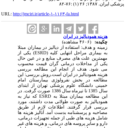
پزشکی ایران. ۱۳۸۷; ۲۶ (۱) :۷۶-۸۲
URL:
http://jmciri.ir/article-۱-۱۱۶۳-fa.html
هزینه همودیالیز در ایران
چکیده:
(۴۶۰۶ مشاهده)
زمینه و هدف: استفاده از دیالیز در بیماران مبتلا
به بیماری مراحل انتهایی کلیه (ESRD) یکی از
مهمترین علت های مصرف منابع و در عین حال
یکی از مداخلات درمانی گران قیمت محسوب
می شود. هدف از انجام این مطالعه بررسی
هزینه همودیالیز در ایران است.روش بررسی: این
مطالعه در بخش نفرولوژی بیمارستان امام
خمینی دانشگاه علوم پزشکی تهران از ابتدای
سال 1385 تا تیرماه سال 1386 صورت گرفت. در
این مطالعه بیماران مبتلا به ESRD که نیاز به
همودیالیز به صورت طولانی مدت داشتند، مورد
بررسی قرار گرفتند. اطلاعات لازم از طریق
مصاحبه و پرسشنامه بدست آمد. آنالیز هزینه ها
شامل هزینه های طبی از جمله تجهیزات درمانی،
دارو و سایر پروسه های درمانی، و هزینه های غیر