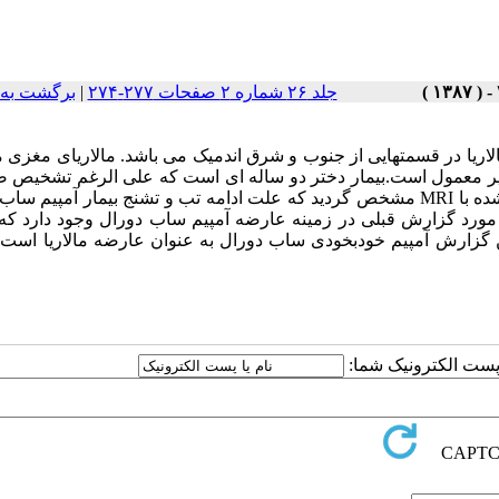
جلد ۲۶ شماره ۲ صفحات ۲۷۷-۲۷۴
|
برگشت به 
اریا در قسمتهایی از جنوب و شرق اندمیک می باشد. مالاریای مغزی م
یر معمول است.بیمار دختر دو ساله ای است که علی الرغم تشخیص ص
درمان مناسب مالاریا، تب و تشنج وی ادامه داشت. در بررسی انجام شده با MRI مشخص گردید که علت ادامه تب و تشنج بیمار آم
دو مورد گزارش قبلی در زمینه عارضه آمپیم ساب دورال وجود دارد که
ین گزارش آمپیم خودبخودی ساب دورال به عنوان عارضه مالاریا است
ا پست الکترونیک شما: