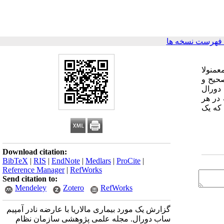
فهرست نسخه ها
عمنولا
حیح و
پیم ساب دورال
 در هر
 که یک
Download citation:
BibTeX
|
RIS
|
EndNote
|
Medlars
|
ProCite
|
Reference Manager
|
RefWorks
Send citation to:
Mendeley
Zotero
RefWorks
گزارش یک مورد بیماری مالاریا با عارضه نادر آمپیم
ساب دورال. مجله علمی پژوهشی سازمان نظام