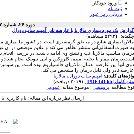
ورود خودکار
ثبت نام
بازیابی رمز عبور
دوره ۲۶، شماره ۲ - ( ۱۳۸۷ )
گزارش یک مورد بیماری مالاریا با عارضه نادر آمپیم ساب دورال
چکیده:
(۵۲۹۳ مشاهده)
مالاریا بیماری شایع در مناطق گرمسیری است. در کشور ما بیماری مال
به صورت انسفالوپاتی منتشر تظاهر می کند و علایم موضعی در آن غ
است.درمان بیمار با تخلیه آمپیم، کلروکین و آنتی بیوتیک انجام شد.
دوی آنها این عارضه بدنبال مالاریای فالسپاروم بوده است این سوم
عارضه نادر ولی قابل درمان را مشخص می کند.
واژه‌های کلیدی:
آمپیم ساب دورال
،
مالاریا
متن کامل
[PDF 141 kb]
(۲۰۱۹ دریافت)
نوع مطالعه:
پژوهشي
| موضوع مقاله:
عمومى
ارسال نظر درباره این مقاله : نام کاربری ی