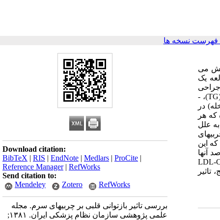
فهرست نسخه ها
یر در بیماران مبتلا به بیماریهای قلبی عروقی (CHD) را کاهش می
لعه یک
یکه جراحی
قلب بازداشته و یا تحت عمل آنژیوپلاستی قرار گرفته اند، می باشد. در ابتدا چربیهای سرم افراد شامل کلسترول تام (T.Cho)، تری گلیسرید (TG)، -
 (گروه مورد مداخله) در
لسه در هفته بوده که هر
ی بودند که به علل
ربیهای
کاهش یافته که این
Download citation:
ه سطح طبیعی رسیده است. همچنین HDL-C در 68 درصد این گروه افزایش داشته که در 65 درصد آنها
BibTeX
|
RIS
|
EndNote
|
Medlars
|
ProCite
|
 به ترتیب 20، 56 و 19 میلی گرم بر دسی لیتر و LDL-C/HDL-C
Reference Manager
|
RefWorks
یج، تاثیر
Send citation to:
Mendeley
Zotero
RefWorks
بررسی تاثیر بازتوانی قلبی بر چربیهای سرم. مجله
علمی پژوهشی سازمان نظام پزشکی ایران. ۱۳۸۱;