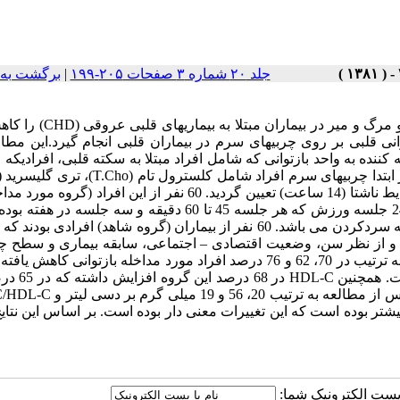
جلد ۲۰ شماره ۳ صفحات ۲۰۵-۱۹۹
|
برگشت به 
اکنون بخوبی مشخص گردیده که کاهش چربیهای خون عوارض بالینی و مرگ و م
توانی قلبی بر روی چربیهای سرم در بیماران قلبی انجام گیرد.این مطا
بیمار از بیماران قلبی مراجعه کننده به واحد بازتوانی که شامل افراد مبتلا به سکته قلبی، افراد
LDL کلسترول (LDL-C) و –HDL کلسترول (HDL-C) بیماران در شرایط ناشتا (14 ساعت) تعیین گردید. 60 نفر از این افراد
یک دوره بازتوانی که شامل مشاوره تغذیه، مشاوره روانی و همچنین 24 جلسه ورزش که هر جلسه 45 تا 60 دقیقه و سه ج
جلسه 10-5 دقیقه گرم کردن، 40-30 دقیقه حرکات هوازی و 10-5 دقیقه سردکردن می باشد. 60 نفر از بیماران (گروه شاهد) افراد
ند و از نظر سن، وضعیت اقتصادی – اجتماعی، سابقه بیماری و سطح چ
سرم با گروه اول یکسان هستند.پس از مطالعه T.Cho، TG و LDL-C به ترتیب در 70، 62 و 76 درصد افراد مورد مداخله بازتوانی 
میزانها به ترتیب در 35، 30 و 68 درصد آنها ب
طبیعی گردیده است. میانگین T.Cho، TG و LDL-C در گروه بازتوانی پس از مطالعه
5HDL-C میلی گرم بر دسی لیتر بیشتر بوده است که این تغییرات معنی دار بوده است. بر اساس این نتا
ا پست الکترونیک شما: