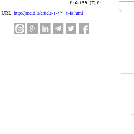
۲۰ (۳) :۱۹۹-۲۰۵
URL:
http://jmciri.ir/article-۱-۱۲۰۶-fa.html