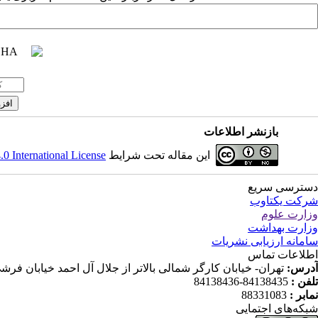
بازنشر اطلاعات
این مقاله تحت شرایط
 International License
دسترسی سریع
شرکت یکتاوب
وزارت علوم
وزارت بهداشت
سامانه ارزیابی نشریات
اطلاعات تماس
آدرس:
تهران- خیابان کارگر شمالی بالاتر از جلال آل احمد خیابان فرشی مقدم (شانزدهم) پلاک ۱۱۹ ط
تلفن :
84138435-84138436
نمابر :
88331083
شبکه‌های اجتمایی