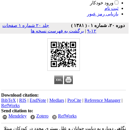
ورود خودکار
ثبت نام
بازیابی رمز عبور
دوره ۲۰، شماره ۱ - ( ۱۳۸۱ )
جلد ۲۰ شماره ۱ صفحات
۱۲-۹
|
برگشت به فهرست نسخه ها
Download citation:
BibTeX
|
RIS
|
EndNote
|
Medlars
|
ProCite
|
Reference Manager
|
RefWorks
Send citation to:
Mendeley
Zotero
RefWorks
نگاهی دوباره به دیابت جوانان و علل بستری مجدد در کودکان مبتلا