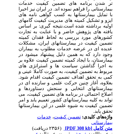
تر شدن برنامه های تضمین کیفیت خدمات
بیمارستانی را فراهم نموده اند. در ایران نیز اخیرا
با تمایل بیمارستانها به کسب گواهی نامه های
ایزو و تشکیل کمیته های مدیریت کیفیت گامهای
اولیه برداشته شده است.نتیجه گیری: بر اساس
یافته های پژوهش حاضر و با عنایت به تجارت
کشورهای مورد بررسی به لحاظ فقدان کمیته
تضمین کیفیت در بیمارستانهای ایران، مشکلات
عدیده ای در عرضه خدمات مطلوب به بیماران
وجود دارد که به همین دلیل پیشنهاد میشود در
بیمارستان، با ایجاد کمیته تضمین کیفیت علاوه بر
به اجرا گذاشتن سیاست ها و استراتژی های
مربوط به تضمین کیفیت، به صورت کاملا عینی و
کمی به تحقق اهداف تضمین کیفیت اقدام شود.
بعلاوه، آغاز چنین حرکت علمی و سازنده ای در
بیمارستانهای انتخابی و سنجش دستاوردها و
اصلاح احتمالی در برنامه های تضمین کیفیت، می
تواند به کلیه بیمارستانهای کشور تعمیم یابد و امر
تضمین کیفیت به شیوه علمی در این بیمارستانها
تحقق یابد.
واژه‌های کلیدی:
تضمین کیفیت
،
خدمات
بیمارستانی
متن کامل
[PDF 308 kb]
(۲۳۵۶ دریافت)
نوع مطالعه:
پژوهشي
| موضوع مقاله:
عمومى