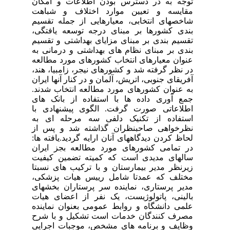
توجه به در دسترس بودن اطلاعات و امکان
مقایسه و تعیین موارد اختلاف و شباهت
شاخصهای انتخابی، معیارهایی از جمله تقسیم
بندی کشورها بر مبنای درجه توسعه یافتگی،
تقسیم بندی بر مبنای مزایای بهداشتی و تقسیم
بندی بر مبنای نظام های بهداشتی و درمانی به
عنوان معیارهای انتخاب کشورهای مورد مطالعه
در نظر گرفته شد و کشورهای نیجر، زامبیا، هند،
آفریقای جنوبی، اتریش، آلمان و در کنار آنها ایران
به عنوان کشورهای مورد مطالعه انتخاب شدند.
جمع آوری داده ها با استفاده از بانک های
اطلاعاتی صورت گرفت. الگوی پیشنهادی با
استفاده از تکنیک دلفی سه مرحله ای به
نظرخواهی صاحبنظران گذاشته شد و پس از
لحاظ کردن دیدگاههای آنان ارایه گردید.یافته ها:
در تمامی کشورهای مورد مطالعه بجز ایران
سالهای مدیدی است که کمیته تضمین کیفیت
زیرنظر مدیر بیمارستان و با ترکیب های نسبتا
مختلف که عمدتا شامل رییس هیات پزشکی،
مدیر پرستاری، نماینده سر پرستاران بخشهای
بالینی، پاتولوژیست، یک نفر از اعضای هیات
علمی دانشگاه و روابط عمومی بعنوان نماینده
مصرف کنندگان خدمات است تشکیل و با شرح
وظایف و برنامه های مشخص، موجبات اجرایی