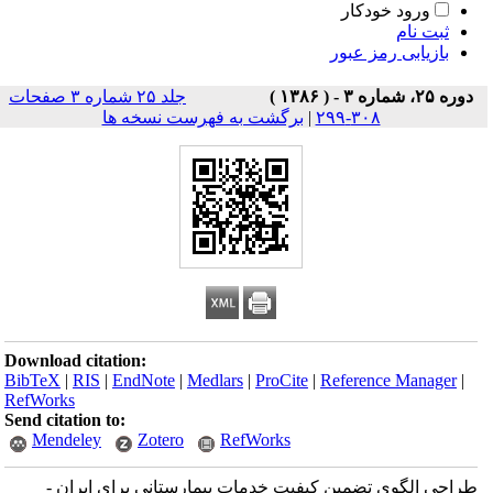
ورود خودکار
ثبت نام
بازیابی رمز عبور
دوره ۲۵، شماره ۳ - ( ۱۳۸۶ )
جلد ۲۵ شماره ۳ صفحات
۳۰۸-۲۹۹
|
برگشت به فهرست نسخه ها
Download citation:
BibTeX
|
RIS
|
EndNote
|
Medlars
|
ProCite
|
Reference Manager
|
RefWorks
Send citation to:
Mendeley
Zotero
RefWorks
طراحی الگوی تضمین کیفیت خدمات بیمارستانی برای ایران -