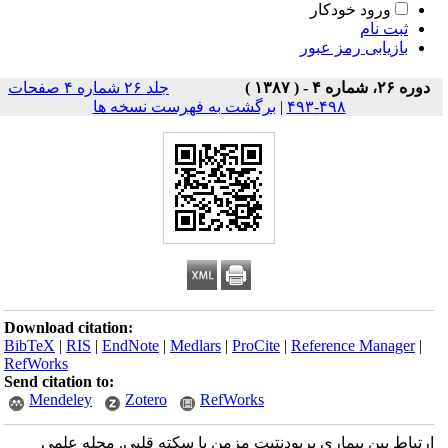
ورود خودکار
ثبت نام
بازیابی رمز عبور
دوره ۲۶، شماره ۴ - ( ۱۳۸۷ )
جلد ۲۶ شماره ۴ صفحات
۴۹۸-۴۹۳
|
برگشت به فهرست نسخه ها
Download citation:
BibTeX
|
RIS
|
EndNote
|
Medlars
|
ProCite
|
Reference Manager
|
RefWorks
Send citation to:
Mendeley
Zotero
RefWorks
ارتباط بین بیماری پریودنتیت مزمن با سکته قلبی. مجله علمی