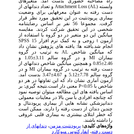
راه مصاحبه حضوری بدست آمد. متغیرهای
وابسته Attachment Loss (AL) و تعداد دندانهای از
دست رفته به عنوان معرفهایی برای وضعیت
بیماری پریودنتیت در این تحقیق مورد نظر قرار
گرفت. مجموعا 56 نفر بر اساس رضایتنامه
شخصی در این تحقیق شرکت کردند. مقایسه
میانگین این دو متغیر در دو گروه با استفاده از
آزمون t زوجی و به کمک نرم افزار SPSS 15
انجام شد.یافته ها: یافته های پژوهش نشان داد
که میانگین شاخص AL به ترتیب در گروه
بیماران MI و در گروه سالم 3.11±1.05 و
2.46±0.85 و همچنین میانگین شاخص دندانهای از
دست رفته به ترتیب در گروه بیماران MI و در
گروه سالم 7.78±5.12 و 4.67±3.47 بدست آمد.
آزمون آماری نشان داد که این تفاوتها در هر دو
شاخص با P<0.05 معنی دار است.نتیجه گیری: بر
اساس یافته های این مطالعه میتوان توصیه نمود
که چنانچه افرادی با سن بالا در معاینات معمولی
دندانپزشکی نشانه هایی از بیماری پریودنتال و
چندین دندان از دست رفته را دارند، ممکن است
که خطر ابتلای بیشتری به بیماری قلبی عروقی
را داشته باشند.
واژه‌های کلیدی:
پریودنتیت مزمن
،
دندانهای از
دست رفته
،
انفارکتوس میوکارد