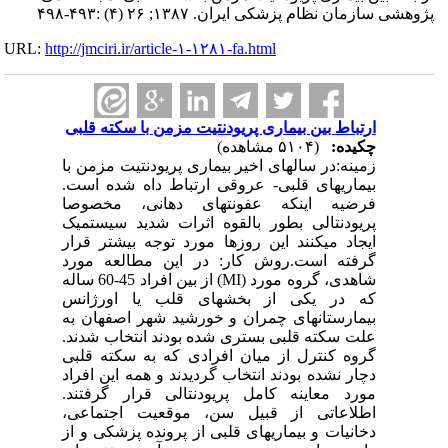
پژوهشی سازمان نظام پزشکی ایران. ۱۳۸۷; ۲۶ (۴) :۴۹۳-۴۹۸
URL:
http://jmciri.ir/article-۱-۱۲۸۱-fa.html
ارتباط بین بیماری پریودنتیت مزمن با سکته قلبی
چکیده:
(۵۱۰۴ مشاهده)
زمینه:در سالهای اخیر بیماری پریودنتیت مزمن با
بیماریهای قلبی- عروقی ارتباط داه شده است.
فرضیه اینکه عفونتهای دهانی، مخصوصا
پریودنتالی بطور بالقوه اثرات شدید سیستمیک
ایجاد میکنند این روزها مورد توجه بیشتر قرار
گرفته است.روش کار: در این مطالعه مورد
شاهدی، گروه مورد (MI) از بین افراد 45-60 ساله
که در یکی از بخشهای قلب یا اورژانس
بیمارستانهای چمران و خورشید شهر اصفهان به
علت سکته قلبی بستری شده بودند انتخاب شدند.
گروه کنترل از میان افرادی که به سکته قلبی
دچار نشده بودند انتخاب گردیدند و همه این افراد
مورد معاینه کامل پریودنتالی قرار گرفتند.
اطلاعاتی از قبیل سن، موقعیت اجتماعی،
دخانیات و بیماریهای قلبی از پرونده پزشکی و از