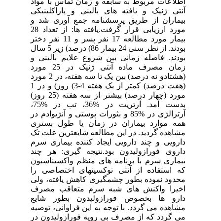
اطلاعات مربوط به سابقه و زمان تماس با مواد
آنتی ژنیک و یافته های بالینی و پاراکلینیکی
بیماران از طریق پرسشنامه جمع آوری شد و
مورد ارزیابی قرار گرفت.یافته ها: از تعداد 28
بیمار مورد مطالعه 17 نفر پسر و 11 نفر دختر
بودند. از نظر سنی 24 بیمار 86) درصد) زیر 5 سال
بودند. فاصله زمانی بین شروع علایم بالینی و
زمان مصرف ماده آنتی ژنیک در 25 مورد
(هشتادو نه درصد) بین یک تا سه هفته، در 2 مورد
(هفت درصد) کمتر از یک هفته 4-3) روز) و در 1
مورد (چهار درصد) بیشتر از سه هفته (25 روز)
بدست آمد. آرتریت در %36، تب در %75،
آرترالژی در %85 و بثورات پوستی و آنژیوادم در
همه موارد بیماران در زمان یا طول بستری
مشاهده گردید. در این مطالعه شایعترین علت تک
دارویی و چند دارویی ایجاد کننده بیماری سرم
داروی فورازولیدون بود.نتیجه گیری: هر چند
بیماری سرم با برنامه های منظم واکسیناسیون
که استفاده از آنتی توکسینهای اختصاصی را
محدود نموده بطور چشمگیری کاهش یافته، ولی
اخیرا واکنش های شبه سرم متعاقب مصرف
دارو ها بخصوص فورازولیدون بطور شایع
مشاهده می گردد. با توجه به این فراوانی، توصیه
می گردد که از مصرف بی رویه فورازولیدون در