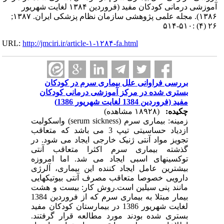
آموزشی درمانی کودکان مفید (فروردین ۱۳۸۴ لغایت شهریور
۱۳۸۶). مجله علمی پژوهشی سازمان نظام پزشکی ایران. ۱۳۸۷;
۲۶ (۴) :۵۱۰-۵۱۴
URL:
http://jmciri.ir/article-۱-۱۲۸۴-fa.html
بررسی فراوانی علل بیماری سرم در کودکان
بستری شده در مرکز آموزشی درمانی کودکان
مفید (فروردین 1384 لغایت شهریور 1386)
چکیده:
(۱۸۹۲۸ مشاهده)
زمینه: بیماری سرم (serum sickness) واسکولیت
ازدیاد حساسیتی تیپ 3 می باشد که متعاقب
تجویز مواد آنتی ژنیک خارجی ایجاد می شود. در
گذشته بیماری سرم اکثرا متعاقب آنتی
توکسینهای اسبی ایجاد می شد. اما امروزه
بیشترین عامل ایجاد کننده این بیماری، آلرژی
دارویی خصوصا متعاقب مصرف آنتی بیوتیکهایی
مانند پنی سیلین است.روش کار: بیست و هشت
بیمار مبتلا به بیماری سرم که از فروردین 1384
لغایت شهریور 1386 در بیمارستان کودکان مفید
بستری شده بودند مورد مطالعه قرار گرفتند.