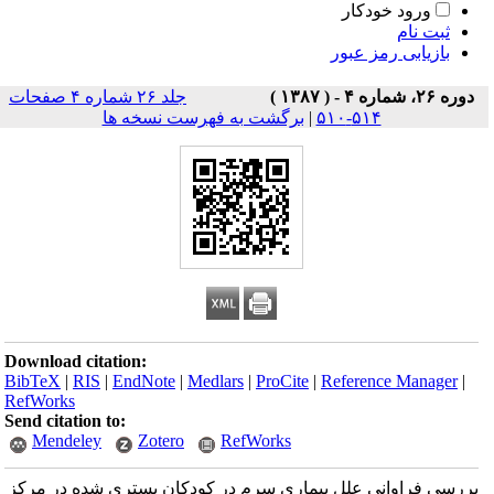
ورود خودکار
ثبت نام
بازیابی رمز عبور
دوره ۲۶، شماره ۴ - ( ۱۳۸۷ )
جلد ۲۶ شماره ۴ صفحات
۵۱۴-۵۱۰
|
برگشت به فهرست نسخه ها
Download citation:
BibTeX
|
RIS
|
EndNote
|
Medlars
|
ProCite
|
Reference Manager
|
RefWorks
Send citation to:
Mendeley
Zotero
RefWorks
بررسی فراوانی علل بیماری سرم در کودکان بستری شده در مرکز